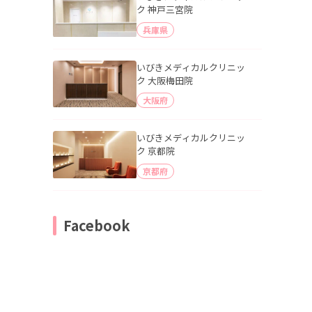
ク 神戸三宮院
兵庫県
いびきメディカルクリニッ
ク 大阪梅田院
大阪府
いびきメディカルクリニッ
ク 京都院
京都府
Facebook