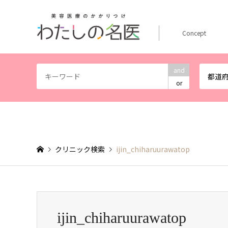
Concept
and
都道
or
クリニック検索
ijin_chiharuurawatop
ijin_chiharuurawatop