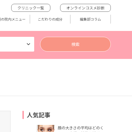
クリニック一覧
オンラインコスメ診断
題の院内メニュー
こだわりの成分
編集部コラム
人気記事
顔の大きさの平均はどのく