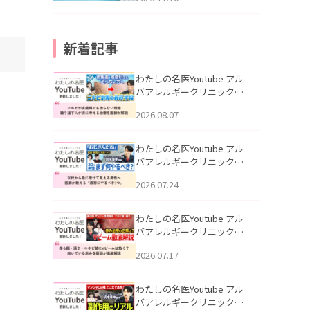
新着記事
わたしの名医Youtube アル
バアレルギークリニック札
幌「ニキビが皮膚科でも治
2026.08.07
らない理由｜繰り返す人が
次に考える治療を医師が解
説」を公開いたしました。
わたしの名医Youtube アル
バアレルギークリニック札
幌「30代から急に老けて見
2026.07.24
える男性へ｜医師が教える
「最初にやるべき3つ」」を
公開いたしました。
わたしの名医Youtube アル
バアレルギークリニック札
幌「赤ら顔・酒さ・ニキビ
2026.07.17
跡にVビームは効く？向いて
いる赤みを医師が徹底解
説」を公開いたしました。
わたしの名医Youtube アル
バアレルギークリニック札