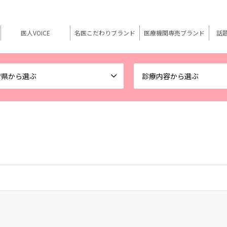
医人VOICE
名医こだわりブランド
医療機関専売ブランド
話
府県から選ぶ
診療内容から選ぶ