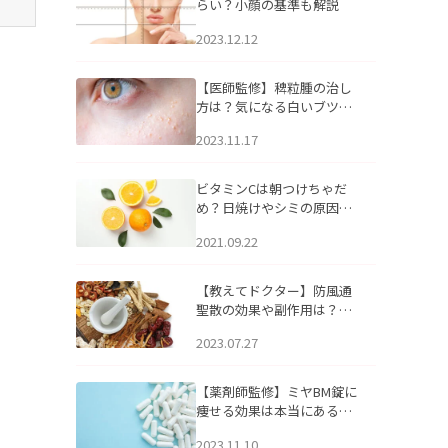
らい？小顔の基準も解説
2023.12.12
【医師監修】稗粒腫の治し
方は？気になる白いブツブ
ツの原因と自宅でできるケ
2023.11.17
アについて
ビタミンCは朝つけちゃだ
め？日焼けやシミの原因に
なるってホント？
2021.09.22
【教えてドクター】防風通
聖散の効果や副作用は？長
期服用は危険なの？
2023.07.27
【薬剤師監修】ミヤBM錠に
痩せる効果は本当にある
の？
2023.11.10