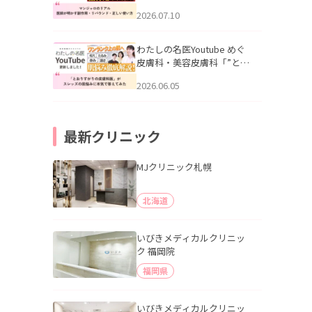
幌「マンジャロのリアル｜
2026.07.10
医師が明かす副作用・リバ
ウンド・正しい使い方」を
公開いたしました。
わたしの名医Youtube めぐ
皮膚科・美容皮膚科「”とお
りすがりの皮膚科医”がスレ
2026.06.05
ッズの肌悩みに本気で答え
てみた」を公開いたしまし
た。
最新クリニック
MJクリニック札幌
北海道
いびきメディカルクリニッ
ク 福岡院
福岡県
いびきメディカルクリニッ