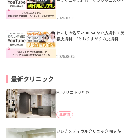
ークリニック札幌「マンジャロのリア
ル｜医師が明かす副作用・リバウン
ド・正しい使い方」を公開いたしまし
た。
2026.07.10
わたしの名医Youtube めぐ皮膚科・美
容皮膚科「”とおりすがりの皮膚科
医”がスレッズの肌悩みに本気で答えて
みた」を公開いたしました。
2026.06.05
最新クリニック
MJクリニック札幌
北海道
いびきメディカルクリニック 福岡院