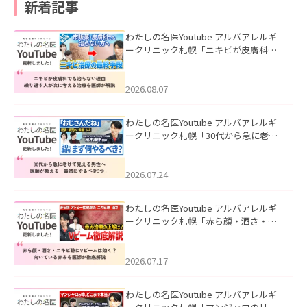
新着記事
わたしの名医Youtube アルバアレルギ
ークリニック札幌「ニキビが皮膚科で
も治らない理由｜繰り返す人が次に考
える治療を医師が解説」を公開いたし
ました。
2026.08.07
わたしの名医Youtube アルバアレルギ
ークリニック札幌「30代から急に老け
て見える男性へ｜医師が教える「最初
にやるべき3つ」」を公開いたしまし
た。
2026.07.24
わたしの名医Youtube アルバアレルギ
ークリニック札幌「赤ら顔・酒さ・ニ
キビ跡にVビームは効く？向いている赤
みを医師が徹底解説」を公開いたしま
した。
2026.07.17
わたしの名医Youtube アルバアレルギ