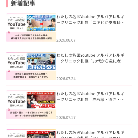
新着記事
わたしの名医Youtube アルバアレルギ
ークリニック札幌「ニキビが皮膚科で
も治らない理由｜繰り返す人が次に考
える治療を医師が解説」を公開いたし
ました。
2026.08.07
わたしの名医Youtube アルバアレルギ
ークリニック札幌「30代から急に老け
て見える男性へ｜医師が教える「最初
にやるべき3つ」」を公開いたしまし
た。
2026.07.24
わたしの名医Youtube アルバアレルギ
ークリニック札幌「赤ら顔・酒さ・ニ
キビ跡にVビームは効く？向いている赤
みを医師が徹底解説」を公開いたしま
した。
2026.07.17
わたしの名医Youtube アルバアレルギ