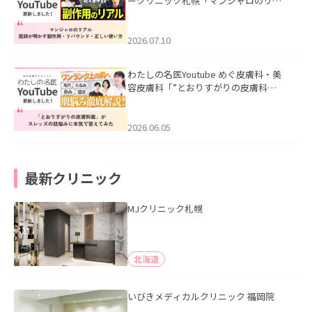
ークリニック札幌「マンジャロのリア
ル｜医師が明かす副作用・リバウン
ド・正しい使い方」を公開いたしまし
た。
2026.07.10
わたしの名医Youtube めぐ皮膚科・美
容皮膚科「”とおりすがりの皮膚科
医”がスレッズの肌悩みに本気で答えて
みた」を公開いたしました。
2026.06.05
最新クリニック
MJクリニック札幌
北海道
いびきメディカルクリニック 福岡院