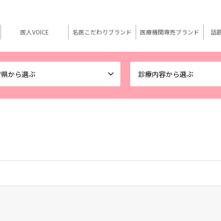
医人VOICE
名医こだわりブランド
医療機関専売ブランド
話
府県から選ぶ
診療内容から選ぶ