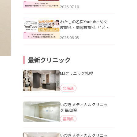
幌「マンジャロのリアル｜
2026.07.10
医師が明かす副作用・リバ
ウンド・正しい使い方」を
公開いたしました。
わたしの名医Youtube めぐ
皮膚科・美容皮膚科「”とお
りすがりの皮膚科医”がスレ
2026.06.05
ッズの肌悩みに本気で答え
てみた」を公開いたしまし
た。
最新クリニック
MJクリニック札幌
北海道
いびきメディカルクリニッ
ク 福岡院
福岡県
いびきメディカルクリニッ