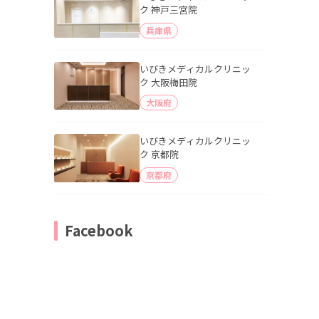
ク 神戸三宮院
兵庫県
いびきメディカルクリニッ
ク 大阪梅田院
大阪府
いびきメディカルクリニッ
ク 京都院
京都府
Facebook