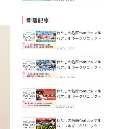
新着記事
わたしの名医Youtube アル
バアレルギークリニック札
幌「ニキビが皮膚科でも治
2026.08.07
らない理由｜繰り返す人が
次に考える治療を医師が解
説」を公開いたしました。
わたしの名医Youtube アル
バアレルギークリニック札
幌「30代から急に老けて見
2026.07.24
える男性へ｜医師が教える
「最初にやるべき3つ」」を
公開いたしました。
わたしの名医Youtube アル
バアレルギークリニック札
幌「赤ら顔・酒さ・ニキビ
2026.07.17
跡にVビームは効く？向いて
いる赤みを医師が徹底解
説」を公開いたしました。
わたしの名医Youtube アル
バアレルギークリニック札