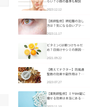
らい？小顔の基準も解説
2023.12.12
【医師監修】稗粒腫の治し
方は？気になる白いブツブ
ツの原因と自宅でできるケ
2023.11.17
アについて
ビタミンCは朝つけちゃだ
め？日焼けやシミの原因に
なるってホント？
2021.09.22
【教えてドクター】防風通
聖散の効果や副作用は？長
期服用は危険なの？
2023.07.27
【薬剤師監修】ミヤBM錠に
痩せる効果は本当にある
の？
2023.11.10