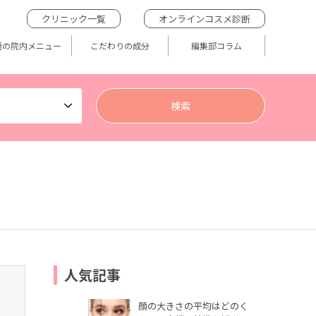
クリニック一覧
オンラインコスメ診断
題の院内メニュー
こだわりの成分
編集部コラム
人気記事
顔の大きさの平均はどのく