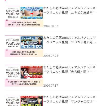
わたしの名医Youtube アルバアレルギ
ークリニック札幌「ニキビが皮膚科で
も治らない理由｜繰り返す人が次に考
える治療を医師が解説」を公開いたし
ました。
2026.08.07
わたしの名医Youtube アルバアレルギ
ークリニック札幌「30代から急に老け
て見える男性へ｜医師が教える「最初
にやるべき3つ」」を公開いたしまし
た。
2026.07.24
わたしの名医Youtube アルバアレルギ
ークリニック札幌「赤ら顔・酒さ・ニ
キビ跡にVビームは効く？向いている赤
みを医師が徹底解説」を公開いたしま
した。
2026.07.17
わたしの名医Youtube アルバアレルギ
ークリニック札幌「マンジャロのリア
ル｜医師が明かす副作用・リバウン