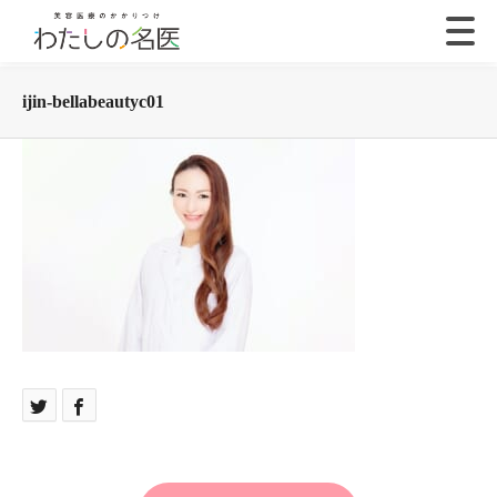
ijin-bellabeautyc01