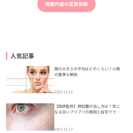
掲載内容の変更依頼
人気記事
顔の大きさの平均はどのくらい？小顔
の基準も解説
2023.12.12
【医師監修】稗粒腫の治し方は？気に
なる白いブツブツの原因と自宅ででき
るケアについて
2023.11.17