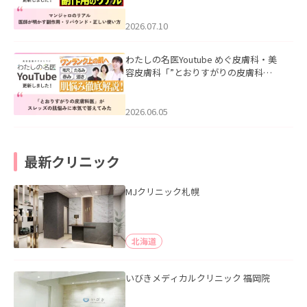
ド・正しい使い方」を公開いたしまし
た。
2026.07.10
わたしの名医Youtube めぐ皮膚科・美
容皮膚科「”とおりすがりの皮膚科
医”がスレッズの肌悩みに本気で答えて
みた」を公開いたしました。
2026.06.05
最新クリニック
MJクリニック札幌
北海道
いびきメディカルクリニック 福岡院