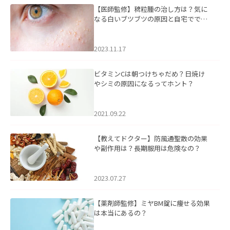
【医師監修】稗粒腫の治し方は？気に
なる白いブツブツの原因と自宅ででき
るケアについて
2023.11.17
ビタミンCは朝つけちゃだめ？日焼け
やシミの原因になるってホント？
2021.09.22
【教えてドクター】防風通聖散の効果
や副作用は？長期服用は危険なの？
2023.07.27
【薬剤師監修】ミヤBM錠に痩せる効果
は本当にあるの？