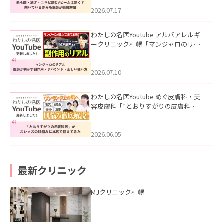
みを医師が徹底解説」を公開いたしま
した。
2026.07.17
わたしの名医Youtube アルバアレルギ
ークリニック札幌「マンジャロのリア
ル｜医師が明かす副作用・リバウン
ド・正しい使い方」を公開いたしまし
た。
2026.07.10
わたしの名医Youtube めぐ皮膚科・美
容皮膚科「”とおりすがりの皮膚科
医”がスレッズの肌悩みに本気で答えて
みた」を公開いたしました。
2026.06.05
最新クリニック
MJクリニック札幌