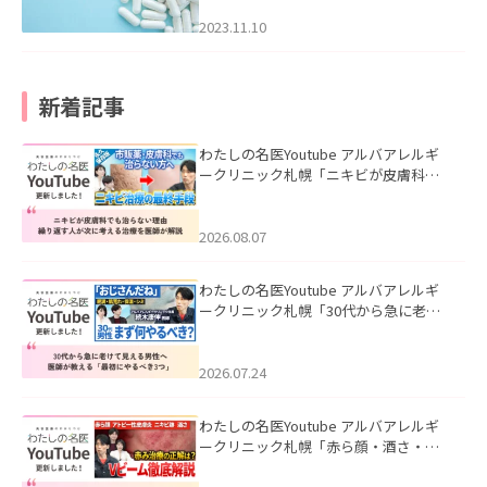
2023.11.10
新着記事
わたしの名医Youtube アルバアレルギ
ークリニック札幌「ニキビが皮膚科で
も治らない理由｜繰り返す人が次に考
える治療を医師が解説」を公開いたし
ました。
2026.08.07
わたしの名医Youtube アルバアレルギ
ークリニック札幌「30代から急に老け
て見える男性へ｜医師が教える「最初
にやるべき3つ」」を公開いたしまし
た。
2026.07.24
わたしの名医Youtube アルバアレルギ
ークリニック札幌「赤ら顔・酒さ・ニ
キビ跡にVビームは効く？向いている赤