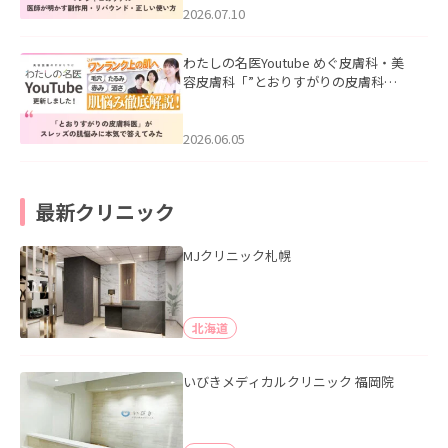
た。
2026.07.10
わたしの名医Youtube めぐ皮膚科・美
容皮膚科「”とおりすがりの皮膚科
医”がスレッズの肌悩みに本気で答えて
みた」を公開いたしました。
2026.06.05
最新クリニック
MJクリニック札幌
北海道
いびきメディカルクリニック 福岡院