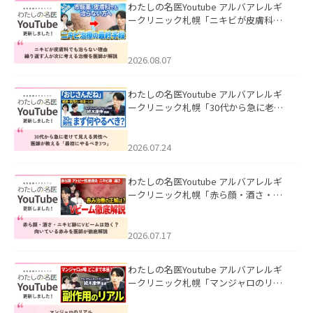
わたしの名医Youtube アルバアレルギ
ークリニック札幌「ニキビが皮膚科で
も治らない理由｜繰り返す人が次に考
える治療を医師が解説」を公開いたし
ました。
2026.08.07
わたしの名医Youtube アルバアレルギ
ークリニック札幌「30代から急に老け
て見える男性へ｜医師が教える「最初
にやるべき3つ」」を公開いたしまし
た。
2026.07.24
わたしの名医Youtube アルバアレルギ
ークリニック札幌「赤ら顔・酒さ・ニ
キビ跡にVビームは効く？向いている赤
みを医師が徹底解説」を公開いたしま
した。
2026.07.17
わたしの名医Youtube アルバアレルギ
ークリニック札幌「マンジャロのリア
ル｜医師が明かす副作用・リバウン
ド・正しい使い方」を公開いたしまし