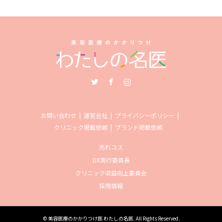
Twitter
Facebook
Instagram
お問い合わせ
運営会社
プライバシーポリシー
クリニック掲載依頼
ブランド掲載依頼
売れコス
DX実行委員長
クリニック収益向上委員会
採用情報
©
美容医療のかかりつけ医 わたしの名医
. All Rights Reserved.