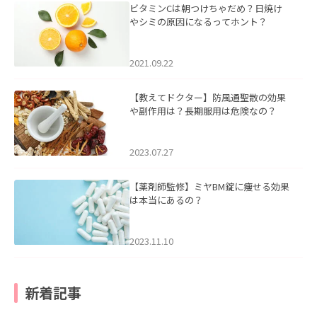
ビタミンCは朝つけちゃだめ？日焼け
やシミの原因になるってホント？
2021.09.22
【教えてドクター】防風通聖散の効果
や副作用は？長期服用は危険なの？
2023.07.27
【薬剤師監修】ミヤBM錠に痩せる効果
は本当にあるの？
2023.11.10
新着記事