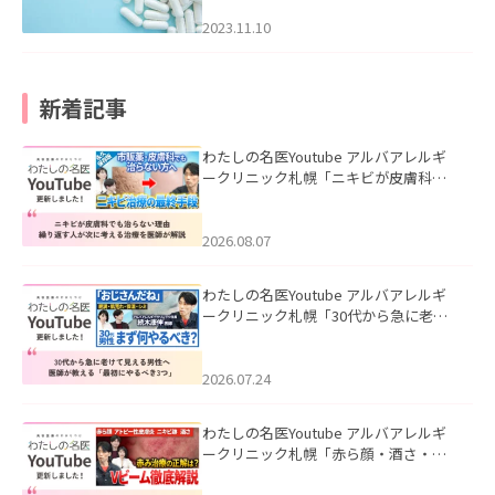
2023.11.10
新着記事
わたしの名医Youtube アルバアレルギ
ークリニック札幌「ニキビが皮膚科で
も治らない理由｜繰り返す人が次に考
える治療を医師が解説」を公開いたし
ました。
2026.08.07
わたしの名医Youtube アルバアレルギ
ークリニック札幌「30代から急に老け
て見える男性へ｜医師が教える「最初
にやるべき3つ」」を公開いたしまし
た。
2026.07.24
わたしの名医Youtube アルバアレルギ
ークリニック札幌「赤ら顔・酒さ・ニ
キビ跡にVビームは効く？向いている赤