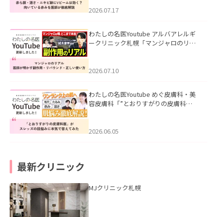
みを医師が徹底解説」を公開いたしま
した。
2026.07.17
わたしの名医Youtube アルバアレルギ
ークリニック札幌「マンジャロのリア
ル｜医師が明かす副作用・リバウン
ド・正しい使い方」を公開いたしまし
た。
2026.07.10
わたしの名医Youtube めぐ皮膚科・美
容皮膚科「”とおりすがりの皮膚科
医”がスレッズの肌悩みに本気で答えて
みた」を公開いたしました。
2026.06.05
最新クリニック
MJクリニック札幌