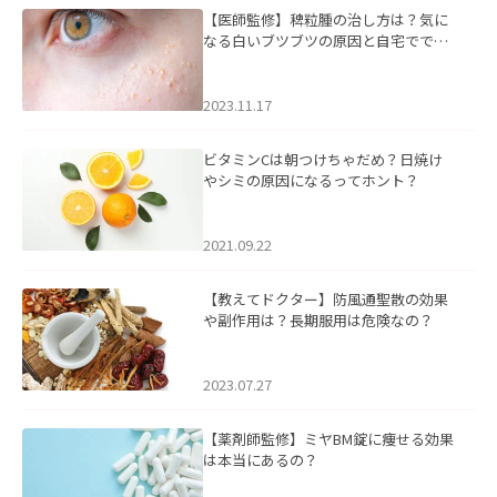
【医師監修】稗粒腫の治し方は？気に
なる白いブツブツの原因と自宅ででき
るケアについて
2023.11.17
ビタミンCは朝つけちゃだめ？日焼け
やシミの原因になるってホント？
2021.09.22
【教えてドクター】防風通聖散の効果
や副作用は？長期服用は危険なの？
2023.07.27
【薬剤師監修】ミヤBM錠に痩せる効果
は本当にあるの？