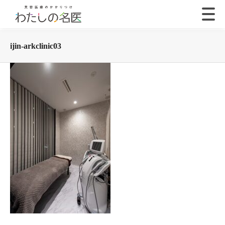
ijin-arkclinic03