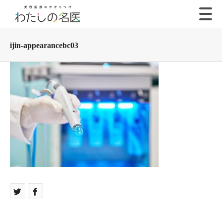
ijin-appearancebc03