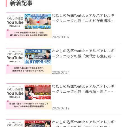
新着記事
わたしの名医Youtube アルバアレルギ
ークリニック札幌「ニキビが皮膚科で
も治らない理由｜繰り返す人が次に考
える治療を医師が解説」を公開いたし
ました。
2026.08.07
わたしの名医Youtube アルバアレルギ
ークリニック札幌「30代から急に老け
て見える男性へ｜医師が教える「最初
にやるべき3つ」」を公開いたしまし
た。
2026.07.24
わたしの名医Youtube アルバアレルギ
ークリニック札幌「赤ら顔・酒さ・ニ
キビ跡にVビームは効く？向いている赤
みを医師が徹底解説」を公開いたしま
した。
2026.07.17
わたしの名医Youtube アルバアレルギ