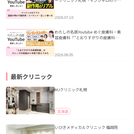
ークリニック札幌「マンジャロのリア
ル｜医師が明かす副作用・リバウン
ド・正しい使い方」を公開いたしまし
た。
2026.07.10
わたしの名医Youtube めぐ皮膚科・美
容皮膚科「”とおりすがりの皮膚科
医”がスレッズの肌悩みに本気で答えて
みた」を公開いたしました。
2026.06.05
最新クリニック
MJクリニック札幌
北海道
いびきメディカルクリニック 福岡院