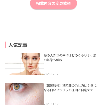
掲載内容の変更依頼
人気記事
顔の大きさの平均はどのくらい？小顔
の基準も解説
2023.12.12
【医師監修】稗粒腫の治し方は？気に
なる白いブツブツの原因と自宅ででき
るケアについて
2023.11.17