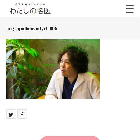
img_apollobeautycl_006