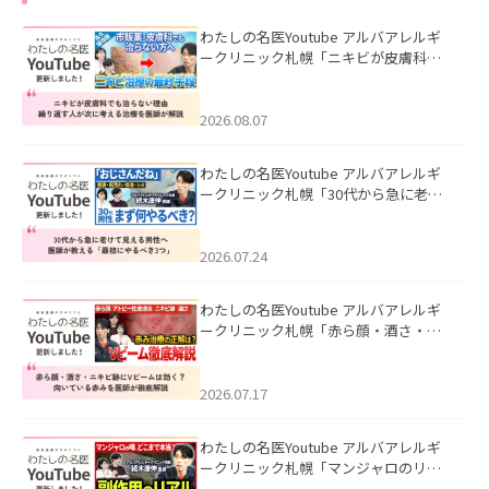
わたしの名医Youtube アルバアレルギ
ークリニック札幌「ニキビが皮膚科で
も治らない理由｜繰り返す人が次に考
える治療を医師が解説」を公開いたし
ました。
2026.08.07
わたしの名医Youtube アルバアレルギ
ークリニック札幌「30代から急に老け
て見える男性へ｜医師が教える「最初
にやるべき3つ」」を公開いたしまし
た。
2026.07.24
わたしの名医Youtube アルバアレルギ
ークリニック札幌「赤ら顔・酒さ・ニ
キビ跡にVビームは効く？向いている赤
みを医師が徹底解説」を公開いたしま
した。
2026.07.17
わたしの名医Youtube アルバアレルギ
ークリニック札幌「マンジャロのリア
ル｜医師が明かす副作用・リバウン