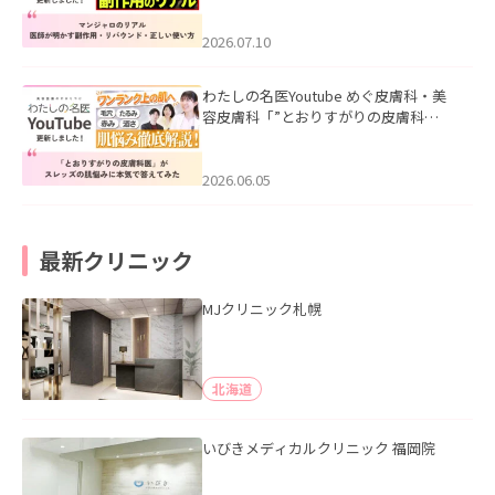
ド・正しい使い方」を公開いたしまし
た。
2026.07.10
わたしの名医Youtube めぐ皮膚科・美
容皮膚科「”とおりすがりの皮膚科
医”がスレッズの肌悩みに本気で答えて
みた」を公開いたしました。
2026.06.05
最新クリニック
MJクリニック札幌
北海道
いびきメディカルクリニック 福岡院