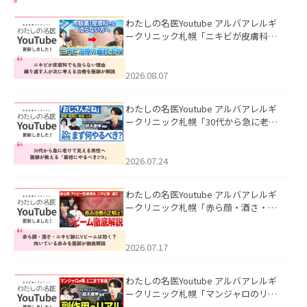
わたしの名医Youtube アルバアレルギ
ークリニック札幌「ニキビが皮膚科で
も治らない理由｜繰り返す人が次に考
える治療を医師が解説」を公開いたし
ました。
2026.08.07
わたしの名医Youtube アルバアレルギ
ークリニック札幌「30代から急に老け
て見える男性へ｜医師が教える「最初
にやるべき3つ」」を公開いたしまし
た。
2026.07.24
わたしの名医Youtube アルバアレルギ
ークリニック札幌「赤ら顔・酒さ・ニ
キビ跡にVビームは効く？向いている赤
みを医師が徹底解説」を公開いたしま
した。
2026.07.17
わたしの名医Youtube アルバアレルギ
ークリニック札幌「マンジャロのリア
ル｜医師が明かす副作用・リバウン