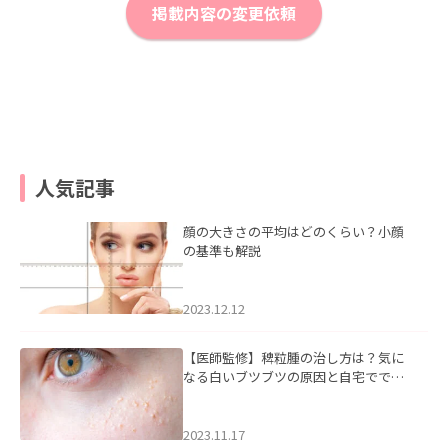
掲載内容の変更依頼
人気記事
顔の大きさの平均はどのくらい？小顔
の基準も解説
2023.12.12
【医師監修】稗粒腫の治し方は？気に
なる白いブツブツの原因と自宅ででき
るケアについて
2023.11.17