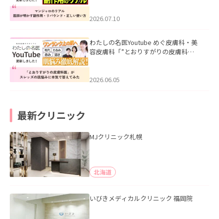
ド・正しい使い方」を公開いたしまし
た。
2026.07.10
わたしの名医Youtube めぐ皮膚科・美
容皮膚科「”とおりすがりの皮膚科
医”がスレッズの肌悩みに本気で答えて
みた」を公開いたしました。
2026.06.05
最新クリニック
MJクリニック札幌
北海道
いびきメディカルクリニック 福岡院