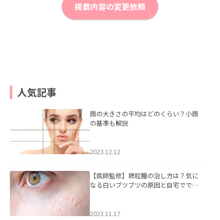
掲載内容の変更依頼
人気記事
顔の大きさの平均はどのくらい？小顔
の基準も解説
2023.12.12
【医師監修】稗粒腫の治し方は？気に
なる白いブツブツの原因と自宅ででき
るケアについて
2023.11.17