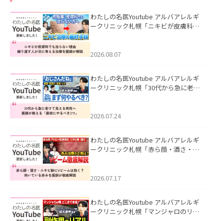
わたしの名医Youtube アルバアレルギ
ークリニック札幌「ニキビが皮膚科で
も治らない理由｜繰り返す人が次に考
える治療を医師が解説」を公開いたし
ました。
2026.08.07
わたしの名医Youtube アルバアレルギ
ークリニック札幌「30代から急に老け
て見える男性へ｜医師が教える「最初
にやるべき3つ」」を公開いたしまし
た。
2026.07.24
わたしの名医Youtube アルバアレルギ
ークリニック札幌「赤ら顔・酒さ・ニ
キビ跡にVビームは効く？向いている赤
みを医師が徹底解説」を公開いたしま
した。
2026.07.17
わたしの名医Youtube アルバアレルギ
ークリニック札幌「マンジャロのリア
ル｜医師が明かす副作用・リバウン