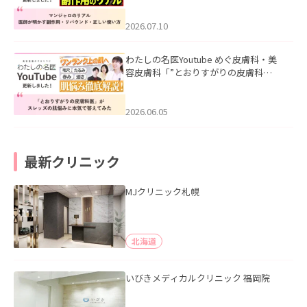
ド・正しい使い方」を公開いたしまし
た。
2026.07.10
わたしの名医Youtube めぐ皮膚科・美
容皮膚科「”とおりすがりの皮膚科
医”がスレッズの肌悩みに本気で答えて
みた」を公開いたしました。
2026.06.05
最新クリニック
MJクリニック札幌
北海道
いびきメディカルクリニック 福岡院