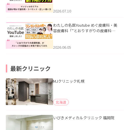
ド・正しい使い方」を公開いたしまし
た。
2026.07.10
わたしの名医Youtube めぐ皮膚科・美
容皮膚科「”とおりすがりの皮膚科
医”がスレッズの肌悩みに本気で答えて
みた」を公開いたしました。
2026.06.05
最新クリニック
MJクリニック札幌
北海道
いびきメディカルクリニック 福岡院