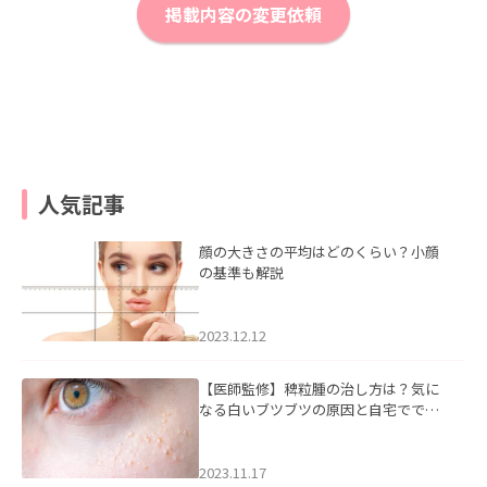
掲載内容の変更依頼
人気記事
顔の大きさの平均はどのくらい？小顔
の基準も解説
2023.12.12
【医師監修】稗粒腫の治し方は？気に
なる白いブツブツの原因と自宅ででき
るケアについて
2023.11.17