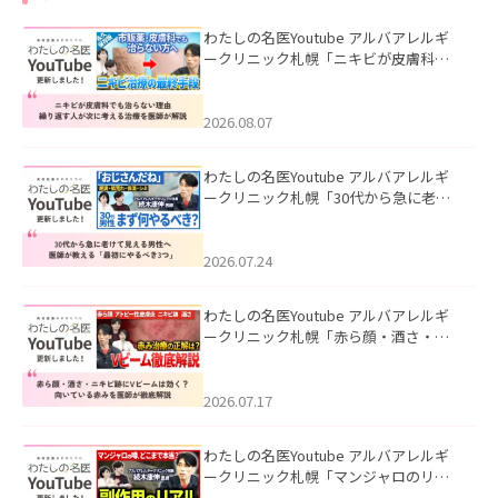
わたしの名医Youtube アルバアレルギ
ークリニック札幌「ニキビが皮膚科で
も治らない理由｜繰り返す人が次に考
える治療を医師が解説」を公開いたし
ました。
2026.08.07
わたしの名医Youtube アルバアレルギ
ークリニック札幌「30代から急に老け
て見える男性へ｜医師が教える「最初
にやるべき3つ」」を公開いたしまし
た。
2026.07.24
わたしの名医Youtube アルバアレルギ
ークリニック札幌「赤ら顔・酒さ・ニ
キビ跡にVビームは効く？向いている赤
みを医師が徹底解説」を公開いたしま
した。
2026.07.17
わたしの名医Youtube アルバアレルギ
ークリニック札幌「マンジャロのリア
ル｜医師が明かす副作用・リバウン