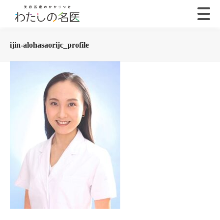
ijin-alohasaorijc_profile