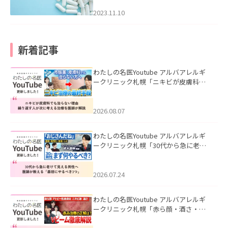
2023.11.10
新着記事
わたしの名医Youtube アルバアレルギ
ークリニック札幌「ニキビが皮膚科で
も治らない理由｜繰り返す人が次に考
える治療を医師が解説」を公開いたし
ました。
2026.08.07
わたしの名医Youtube アルバアレルギ
ークリニック札幌「30代から急に老け
て見える男性へ｜医師が教える「最初
にやるべき3つ」」を公開いたしまし
た。
2026.07.24
わたしの名医Youtube アルバアレルギ
ークリニック札幌「赤ら顔・酒さ・ニ
キビ跡にVビームは効く？向いている赤