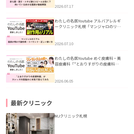
みを医師が徹底解説」を公開いたしま
した。
2026.07.17
わたしの名医Youtube アルバアレルギ
ークリニック札幌「マンジャロのリア
ル｜医師が明かす副作用・リバウン
ド・正しい使い方」を公開いたしまし
た。
2026.07.10
わたしの名医Youtube めぐ皮膚科・美
容皮膚科「”とおりすがりの皮膚科
医”がスレッズの肌悩みに本気で答えて
みた」を公開いたしました。
2026.06.05
最新クリニック
MJクリニック札幌