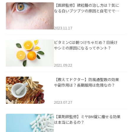
【医師監修】稗粒腫の治し方は？気に
なる白いブツブツの原因と自宅ででき
るケアについて
2023.11.17
ビタミンCは朝つけちゃだめ？日焼け
やシミの原因になるってホント？
2021.09.22
【教えてドクター】防風通聖散の効果
や副作用は？長期服用は危険なの？
2023.07.27
【薬剤師監修】ミヤBM錠に痩せる効果
は本当にあるの？