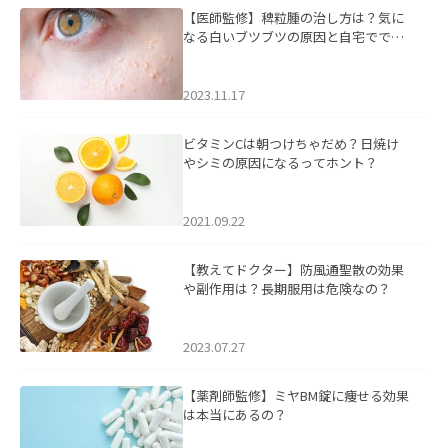
【医師監修】稗粒腫の治し方は？気に
なる白いブツブツの原因と自宅ででき
るケアについて
2023.11.17
ビタミンCは朝つけちゃだめ？日焼け
やシミの原因になるってホント？
2021.09.22
【教えてドクター】防風通聖散の効果
や副作用は？長期服用は危険なの？
2023.07.27
【薬剤師監修】ミヤBM錠に痩せる効果
は本当にあるの？