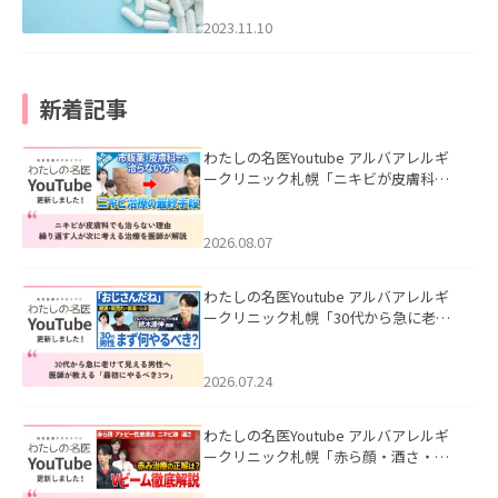
2023.11.10
新着記事
わたしの名医Youtube アルバアレルギ
ークリニック札幌「ニキビが皮膚科で
も治らない理由｜繰り返す人が次に考
える治療を医師が解説」を公開いたし
ました。
2026.08.07
わたしの名医Youtube アルバアレルギ
ークリニック札幌「30代から急に老け
て見える男性へ｜医師が教える「最初
にやるべき3つ」」を公開いたしまし
た。
2026.07.24
わたしの名医Youtube アルバアレルギ
ークリニック札幌「赤ら顔・酒さ・ニ
キビ跡にVビームは効く？向いている赤