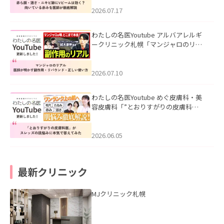
みを医師が徹底解説」を公開いたしま
した。
2026.07.17
わたしの名医Youtube アルバアレルギ
ークリニック札幌「マンジャロのリア
ル｜医師が明かす副作用・リバウン
ド・正しい使い方」を公開いたしまし
た。
2026.07.10
わたしの名医Youtube めぐ皮膚科・美
容皮膚科「”とおりすがりの皮膚科
医”がスレッズの肌悩みに本気で答えて
みた」を公開いたしました。
2026.06.05
最新クリニック
MJクリニック札幌