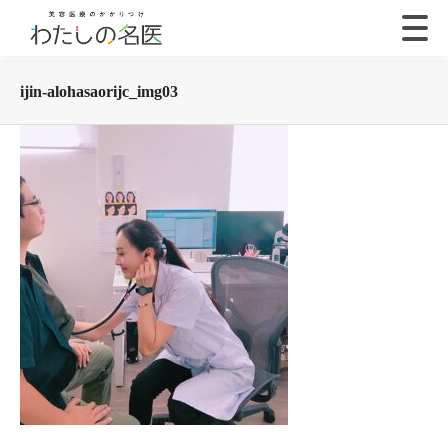
ijin-alohasaorijc_img03