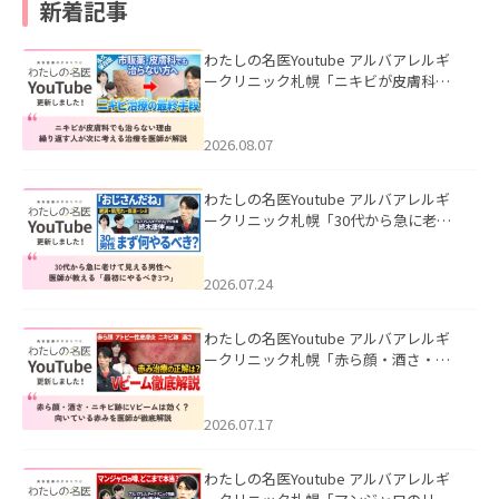
新着記事
わたしの名医Youtube アルバアレルギ
ークリニック札幌「ニキビが皮膚科で
も治らない理由｜繰り返す人が次に考
える治療を医師が解説」を公開いたし
ました。
2026.08.07
わたしの名医Youtube アルバアレルギ
ークリニック札幌「30代から急に老け
て見える男性へ｜医師が教える「最初
にやるべき3つ」」を公開いたしまし
た。
2026.07.24
わたしの名医Youtube アルバアレルギ
ークリニック札幌「赤ら顔・酒さ・ニ
キビ跡にVビームは効く？向いている赤
みを医師が徹底解説」を公開いたしま
した。
2026.07.17
わたしの名医Youtube アルバアレルギ