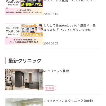
ークリニック札幌「マンジャロのリア
ル｜医師が明かす副作用・リバウン
ド・正しい使い方」を公開いたしまし
た。
2026.07.10
わたしの名医Youtube めぐ皮膚科・美
容皮膚科「”とおりすがりの皮膚科
医”がスレッズの肌悩みに本気で答えて
みた」を公開いたしました。
2026.06.05
最新クリニック
MJクリニック札幌
北海道
いびきメディカルクリニック 福岡院