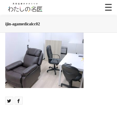
ijin-agamedicalcc02