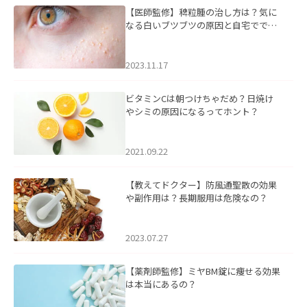
【医師監修】稗粒腫の治し方は？気に
なる白いブツブツの原因と自宅ででき
るケアについて
2023.11.17
ビタミンCは朝つけちゃだめ？日焼け
やシミの原因になるってホント？
2021.09.22
【教えてドクター】防風通聖散の効果
や副作用は？長期服用は危険なの？
2023.07.27
【薬剤師監修】ミヤBM錠に痩せる効果
は本当にあるの？