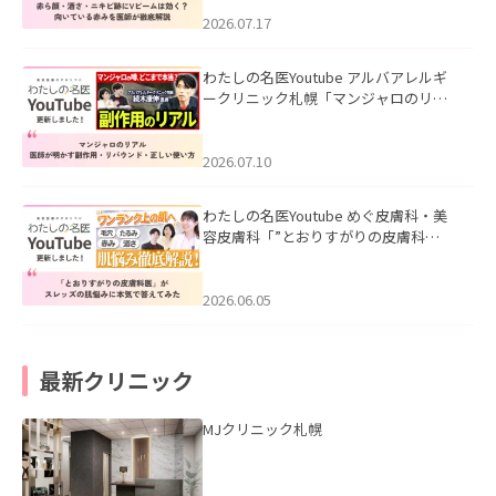
みを医師が徹底解説」を公開いたしま
した。
2026.07.17
わたしの名医Youtube アルバアレルギ
ークリニック札幌「マンジャロのリア
ル｜医師が明かす副作用・リバウン
ド・正しい使い方」を公開いたしまし
た。
2026.07.10
わたしの名医Youtube めぐ皮膚科・美
容皮膚科「”とおりすがりの皮膚科
医”がスレッズの肌悩みに本気で答えて
みた」を公開いたしました。
2026.06.05
最新クリニック
MJクリニック札幌