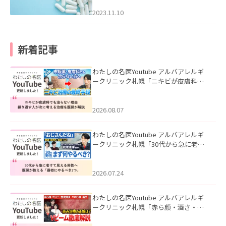
2023.11.10
新着記事
わたしの名医Youtube アルバアレルギ
ークリニック札幌「ニキビが皮膚科で
も治らない理由｜繰り返す人が次に考
える治療を医師が解説」を公開いたし
ました。
2026.08.07
わたしの名医Youtube アルバアレルギ
ークリニック札幌「30代から急に老け
て見える男性へ｜医師が教える「最初
にやるべき3つ」」を公開いたしまし
た。
2026.07.24
わたしの名医Youtube アルバアレルギ
ークリニック札幌「赤ら顔・酒さ・ニ
キビ跡にVビームは効く？向いている赤