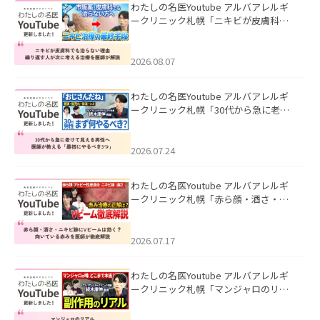
わたしの名医Youtube アルバアレルギ
ークリニック札幌「ニキビが皮膚科で
も治らない理由｜繰り返す人が次に考
える治療を医師が解説」を公開いたし
ました。
2026.08.07
わたしの名医Youtube アルバアレルギ
ークリニック札幌「30代から急に老け
て見える男性へ｜医師が教える「最初
にやるべき3つ」」を公開いたしまし
た。
2026.07.24
わたしの名医Youtube アルバアレルギ
ークリニック札幌「赤ら顔・酒さ・ニ
キビ跡にVビームは効く？向いている赤
みを医師が徹底解説」を公開いたしま
した。
2026.07.17
わたしの名医Youtube アルバアレルギ
ークリニック札幌「マンジャロのリア
ル｜医師が明かす副作用・リバウン
ド・正しい使い方」を公開いたしまし