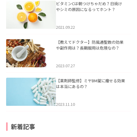
ビタミンCは朝つけちゃだめ？日焼け
やシミの原因になるってホント？
2021.09.22
【教えてドクター】防風通聖散の効果
や副作用は？長期服用は危険なの？
2023.07.27
【薬剤師監修】ミヤBM錠に痩せる効果
は本当にあるの？
2023.11.10
新着記事