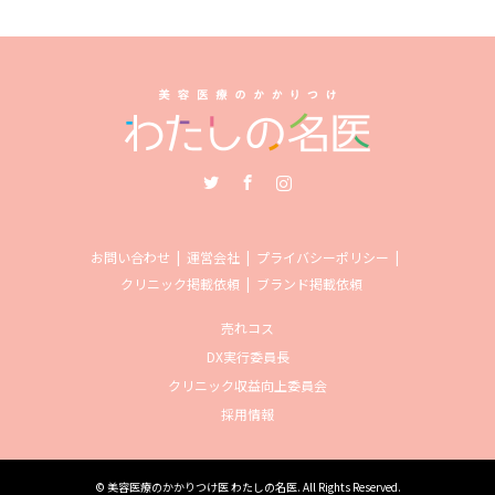
Twitter
Facebook
Instagram
お問い合わせ
運営会社
プライバシーポリシー
クリニック掲載依頼
ブランド掲載依頼
売れコス
DX実行委員長
クリニック収益向上委員会
採用情報
©
美容医療のかかりつけ医 わたしの名医
. All Rights Reserved.