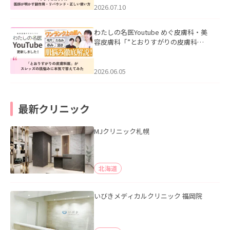
た。
2026.07.10
わたしの名医Youtube めぐ皮膚科・美
容皮膚科「”とおりすがりの皮膚科
医”がスレッズの肌悩みに本気で答えて
みた」を公開いたしました。
2026.06.05
最新クリニック
MJクリニック札幌
北海道
いびきメディカルクリニック 福岡院