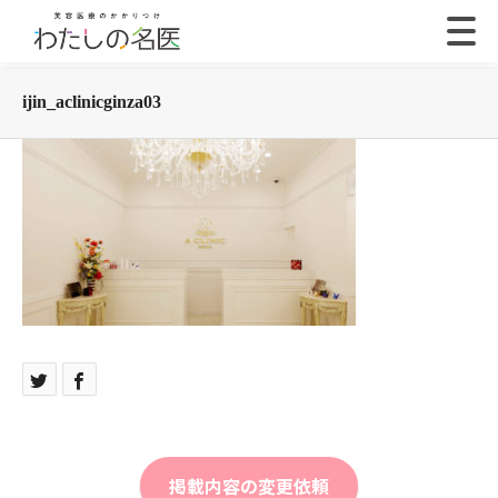
ijin_aclinicginza03
掲載内容の変更依頼