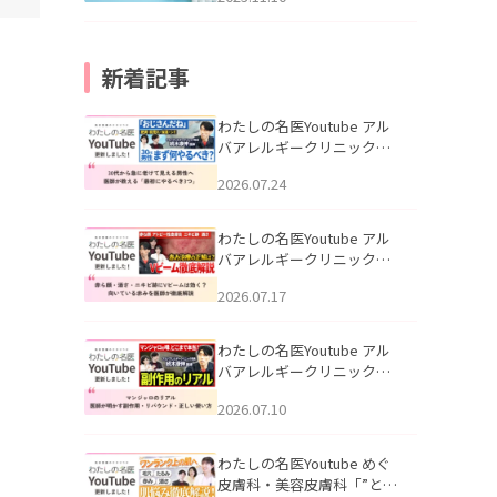
新着記事
わたしの名医Youtube アル
バアレルギークリニック札
幌「30代から急に老けて見
2026.07.24
える男性へ｜医師が教える
「最初にやるべき3つ」」を
公開いたしました。
わたしの名医Youtube アル
バアレルギークリニック札
幌「赤ら顔・酒さ・ニキビ
2026.07.17
跡にVビームは効く？向いて
いる赤みを医師が徹底解
説」を公開いたしました。
わたしの名医Youtube アル
バアレルギークリニック札
幌「マンジャロのリアル｜
2026.07.10
医師が明かす副作用・リバ
ウンド・正しい使い方」を
公開いたしました。
わたしの名医Youtube めぐ
皮膚科・美容皮膚科「”とお