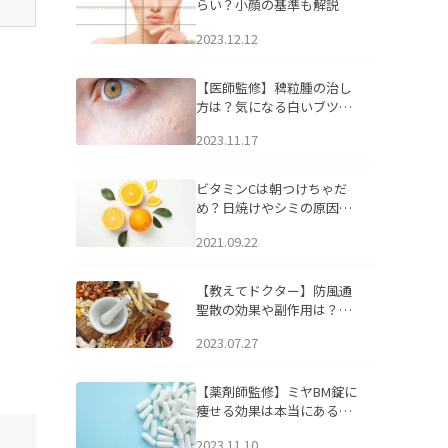
らい？小顔の基準も解説
2023.12.12
【医師監修】稗粒腫の治し
方は？気になる白いブツブ
ツの原因と自宅でできるケ
2023.11.17
アについて
ビタミンCは朝つけちゃだ
め？日焼けやシミの原因に
なるってホント？
2021.09.22
【教えてドクター】防風通
聖散の効果や副作用は？長
期服用は危険なの？
2023.07.27
【薬剤師監修】ミヤBM錠に
痩せる効果は本当にある
の？
2023.11.10