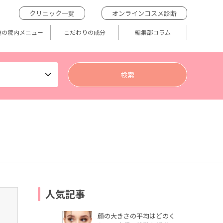
クリニック一覧
オンラインコスメ診断
題の院内メニュー
こだわりの成分
編集部コラム
人気記事
顔の大きさの平均はどのく