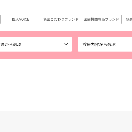
医人VOICE
名医こだわりブランド
医療機関専売ブランド
話
府県から選ぶ
診療内容から選ぶ