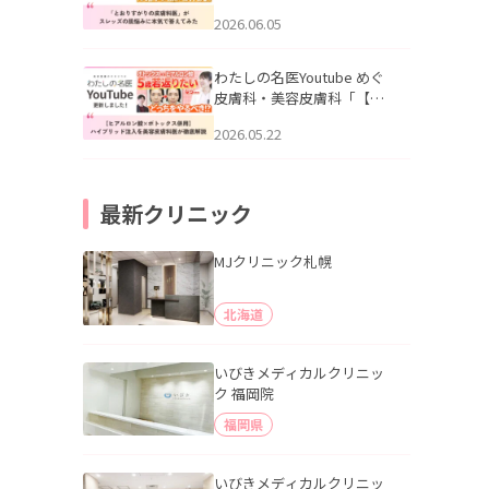
りすがりの皮膚科医”がスレ
2026.06.05
ッズの肌悩みに本気で答え
てみた」を公開いたしまし
た。
わたしの名医Youtube めぐ
皮膚科・美容皮膚科「【ヒ
アルロン酸×ボトックス併
2026.05.22
用】ハイブリッド注入を美
容皮膚科医が徹底解説」を
公開いたしました。
最新クリニック
MJクリニック札幌
北海道
いびきメディカルクリニッ
ク 福岡院
福岡県
いびきメディカルクリニッ