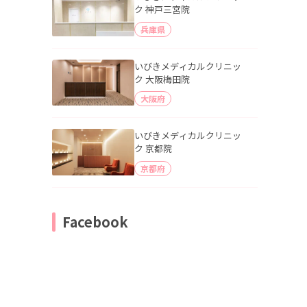
ク 神戸三宮院
兵庫県
いびきメディカルクリニッ
ク 大阪梅田院
大阪府
いびきメディカルクリニッ
ク 京都院
京都府
Facebook