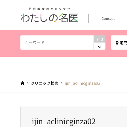
Concept
and
都道
or
クリニック検索
ijin_aclinicginza02
ijin_aclinicginza02