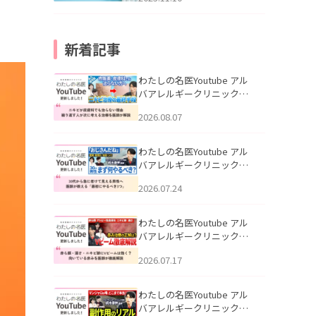
新着記事
わたしの名医Youtube アル
バアレルギークリニック札
幌「ニキビが皮膚科でも治
2026.08.07
らない理由｜繰り返す人が
次に考える治療を医師が解
説」を公開いたしました。
わたしの名医Youtube アル
バアレルギークリニック札
幌「30代から急に老けて見
2026.07.24
える男性へ｜医師が教える
「最初にやるべき3つ」」を
公開いたしました。
わたしの名医Youtube アル
バアレルギークリニック札
幌「赤ら顔・酒さ・ニキビ
2026.07.17
跡にVビームは効く？向いて
いる赤みを医師が徹底解
説」を公開いたしました。
わたしの名医Youtube アル
バアレルギークリニック札