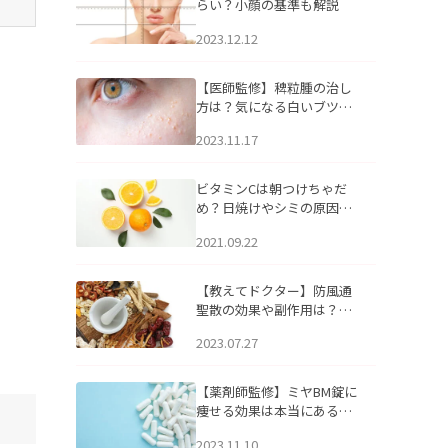
らい？小顔の基準も解説
2023.12.12
【医師監修】稗粒腫の治し
方は？気になる白いブツブ
ツの原因と自宅でできるケ
2023.11.17
アについて
ビタミンCは朝つけちゃだ
め？日焼けやシミの原因に
なるってホント？
2021.09.22
【教えてドクター】防風通
聖散の効果や副作用は？長
期服用は危険なの？
2023.07.27
【薬剤師監修】ミヤBM錠に
痩せる効果は本当にある
の？
2023.11.10