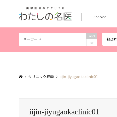
Concept
and
都道
or
クリニック検索
iijin-jiyugaokaclinic01
iijin-jiyugaokaclinic01