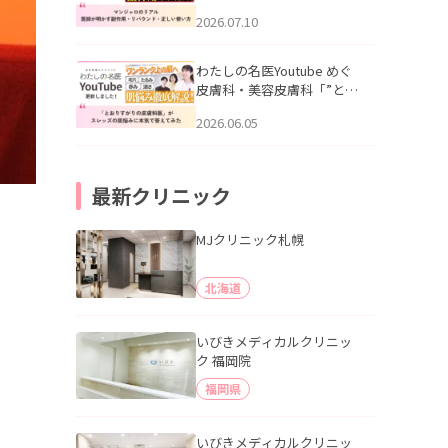
幌「マンジャロのリアル｜
2026.07.10
医師が明かす副作用・リバ
ウンド・正しい使い方」を
公開いたしました。
わたしの名医Youtube めぐ
皮膚科・美容皮膚科「”とお
りすがりの皮膚科医”がスレ
2026.06.05
ッズの肌悩みに本気で答え
てみた」を公開いたしまし
た。
最新クリニック
MJクリニック札幌
北海道
いびきメディカルクリニッ
ク 福岡院
福岡県
いびきメディカルクリニッ