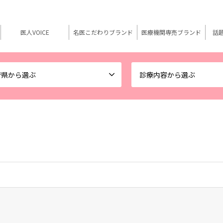
医人VOICE
名医こだわりブランド
医療機関専売ブランド
話
府県から選ぶ
診療内容から選ぶ