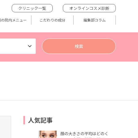
クリニック一覧
オンラインコスメ診断
題の院内メニュー
こだわりの成分
編集部コラム
人気記事
顔の大きさの平均はどのく