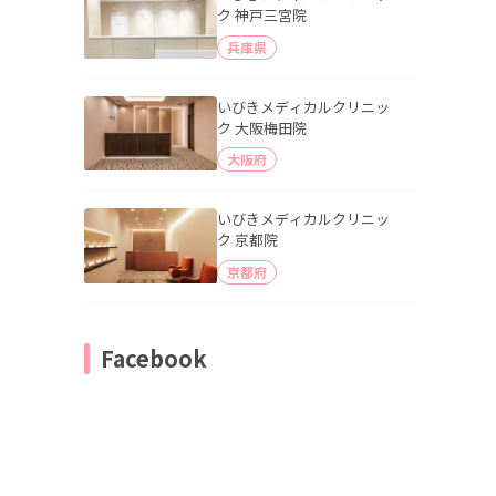
ク 神戸三宮院
兵庫県
いびきメディカルクリニッ
ク 大阪梅田院
大阪府
いびきメディカルクリニッ
ク 京都院
京都府
Facebook