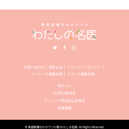
Twitter
Facebook
Instagram
お問い合わせ
運営会社
プライバシーポリシー
クリニック掲載依頼
ブランド掲載依頼
売れコス
DX実行委員長
クリニック収益向上委員会
採用情報
©
美容医療のかかりつけ医 わたしの名医
. All Rights Reserved.