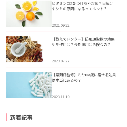
ビタミンCは朝つけちゃだめ？日焼け
やシミの原因になるってホント？
2021.09.22
【教えてドクター】防風通聖散の効果
や副作用は？長期服用は危険なの？
2023.07.27
【薬剤師監修】ミヤBM錠に痩せる効果
は本当にあるの？
2023.11.10
新着記事