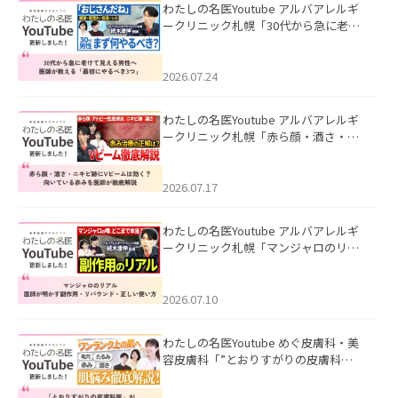
わたしの名医Youtube アルバアレルギ
ークリニック札幌「30代から急に老け
て見える男性へ｜医師が教える「最初
にやるべき3つ」」を公開いたしまし
た。
2026.07.24
わたしの名医Youtube アルバアレルギ
ークリニック札幌「赤ら顔・酒さ・ニ
キビ跡にVビームは効く？向いている赤
みを医師が徹底解説」を公開いたしま
した。
2026.07.17
わたしの名医Youtube アルバアレルギ
ークリニック札幌「マンジャロのリア
ル｜医師が明かす副作用・リバウン
ド・正しい使い方」を公開いたしまし
た。
2026.07.10
わたしの名医Youtube めぐ皮膚科・美
容皮膚科「”とおりすがりの皮膚科
医”がスレッズの肌悩みに本気で答えて
みた」を公開いたしました。