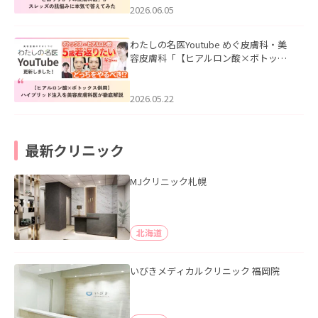
2026.06.05
わたしの名医Youtube めぐ皮膚科・美
容皮膚科「【ヒアルロン酸×ボトック
ス併用】ハイブリッド注入を美容皮膚
科医が徹底解説」を公開いたしまし
た。
2026.05.22
最新クリニック
MJクリニック札幌
北海道
いびきメディカルクリニック 福岡院