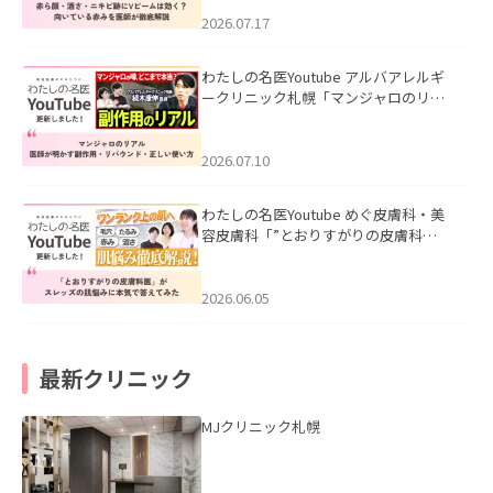
みを医師が徹底解説」を公開いたしま
した。
2026.07.17
わたしの名医Youtube アルバアレルギ
ークリニック札幌「マンジャロのリア
ル｜医師が明かす副作用・リバウン
ド・正しい使い方」を公開いたしまし
た。
2026.07.10
わたしの名医Youtube めぐ皮膚科・美
容皮膚科「”とおりすがりの皮膚科
医”がスレッズの肌悩みに本気で答えて
みた」を公開いたしました。
2026.06.05
最新クリニック
MJクリニック札幌