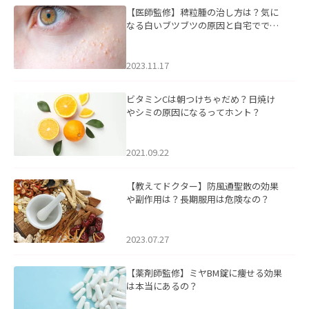
【医師監修】稗粒腫の治し方は？気に
なる白いブツブツの原因と自宅ででき
るケアについて
2023.11.17
ビタミンCは朝つけちゃだめ？日焼け
やシミの原因になるってホント？
2021.09.22
【教えてドクター】防風通聖散の効果
や副作用は？長期服用は危険なの？
2023.07.27
【薬剤師監修】ミヤBM錠に痩せる効果
は本当にあるの？