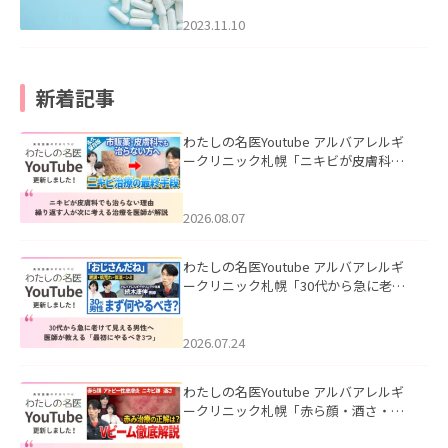
2023.11.10
新着記事
わたしの名医Youtube アルバアレルギ
ークリニック札幌「ニキビが皮膚科で
も治らない理由｜繰り返す人が次に考
える治療を医師が解説」を公開いたし
ました。
2026.08.07
わたしの名医Youtube アルバアレルギ
ークリニック札幌「30代から急に老け
て見える男性へ｜医師が教える「最初
にやるべき3つ」」を公開いたしまし
た。
2026.07.24
わたしの名医Youtube アルバアレルギ
ークリニック札幌「赤ら顔・酒さ・ニ
キビ跡にVビームは効く？向いている赤