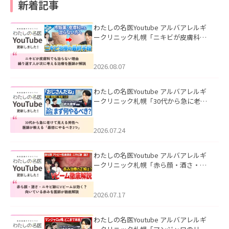
新着記事
わたしの名医Youtube アルバアレルギ
ークリニック札幌「ニキビが皮膚科で
も治らない理由｜繰り返す人が次に考
える治療を医師が解説」を公開いたし
ました。
2026.08.07
わたしの名医Youtube アルバアレルギ
ークリニック札幌「30代から急に老け
て見える男性へ｜医師が教える「最初
にやるべき3つ」」を公開いたしまし
た。
2026.07.24
わたしの名医Youtube アルバアレルギ
ークリニック札幌「赤ら顔・酒さ・ニ
キビ跡にVビームは効く？向いている赤
みを医師が徹底解説」を公開いたしま
した。
2026.07.17
わたしの名医Youtube アルバアレルギ