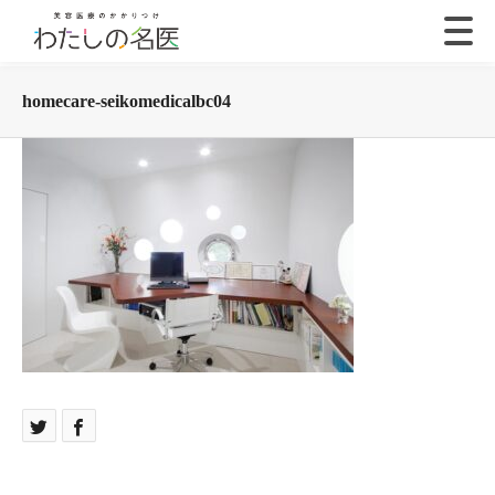
homecare-seikomedicalbc04