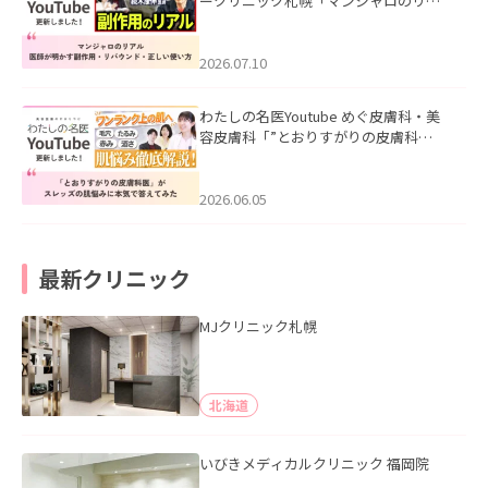
ークリニック札幌「マンジャロのリア
ル｜医師が明かす副作用・リバウン
ド・正しい使い方」を公開いたしまし
た。
2026.07.10
わたしの名医Youtube めぐ皮膚科・美
容皮膚科「”とおりすがりの皮膚科
医”がスレッズの肌悩みに本気で答えて
みた」を公開いたしました。
2026.06.05
最新クリニック
MJクリニック札幌
北海道
いびきメディカルクリニック 福岡院