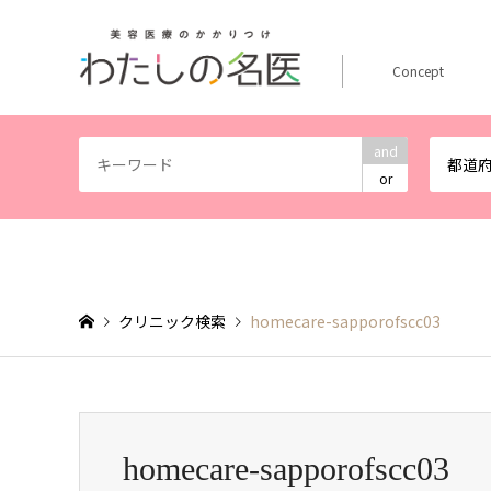
Concept
and
都道
or
クリニック検索
homecare-sapporofscc03
homecare-sapporofscc03