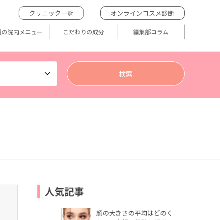
クリニック一覧
オンラインコスメ診断
題の院内メニュー
こだわりの成分
編集部コラム
人気記事
顔の大きさの平均はどのく