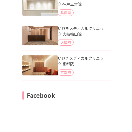
ク 神戸三宮院
兵庫県
いびきメディカルクリニッ
ク 大阪梅田院
大阪府
いびきメディカルクリニッ
ク 京都院
京都府
Facebook