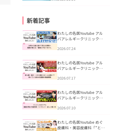
新着記事
わたしの名医Youtube アル
バアレルギークリニック札
幌「30代から急に老けて見
2026.07.24
える男性へ｜医師が教える
「最初にやるべき3つ」」を
公開いたしました。
わたしの名医Youtube アル
バアレルギークリニック札
幌「赤ら顔・酒さ・ニキビ
2026.07.17
跡にVビームは効く？向いて
いる赤みを医師が徹底解
説」を公開いたしました。
わたしの名医Youtube アル
バアレルギークリニック札
幌「マンジャロのリアル｜
2026.07.10
医師が明かす副作用・リバ
ウンド・正しい使い方」を
公開いたしました。
わたしの名医Youtube めぐ
皮膚科・美容皮膚科「”とお