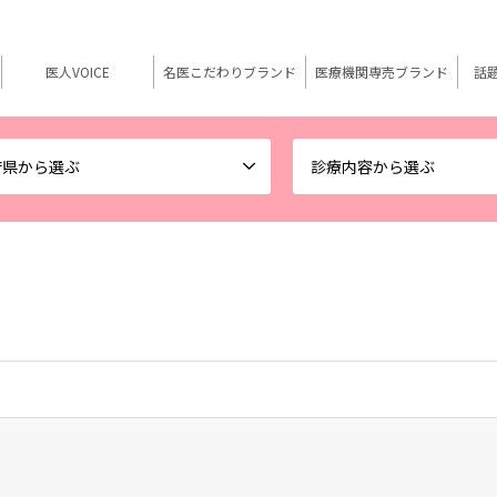
医人VOICE
名医こだわりブランド
医療機関専売ブランド
話
府県から選ぶ
診療内容から選ぶ