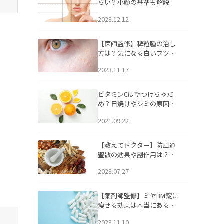
らい？小顔の基準も解説
2023.12.12
【医師監修】稗粒腫の治し
方は？気になる白いブツブ
ツの原因と自宅でできるケ
2023.11.17
アについて
ビタミンCは朝つけちゃだ
め？日焼けやシミの原因に
なるってホント？
2021.09.22
【教えてドクター】防風通
聖散の効果や副作用は？長
期服用は危険なの？
2023.07.27
【薬剤師監修】ミヤBM錠に
痩せる効果は本当にある
の？
2023.11.10