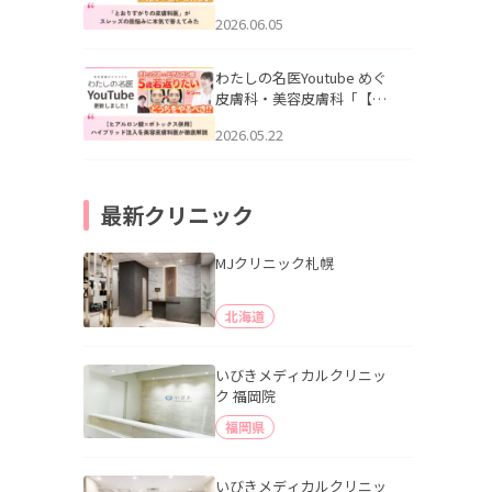
りすがりの皮膚科医”がスレ
2026.06.05
ッズの肌悩みに本気で答え
てみた」を公開いたしまし
た。
わたしの名医Youtube めぐ
皮膚科・美容皮膚科「【ヒ
アルロン酸×ボトックス併
2026.05.22
用】ハイブリッド注入を美
容皮膚科医が徹底解説」を
公開いたしました。
最新クリニック
MJクリニック札幌
北海道
いびきメディカルクリニッ
ク 福岡院
福岡県
いびきメディカルクリニッ