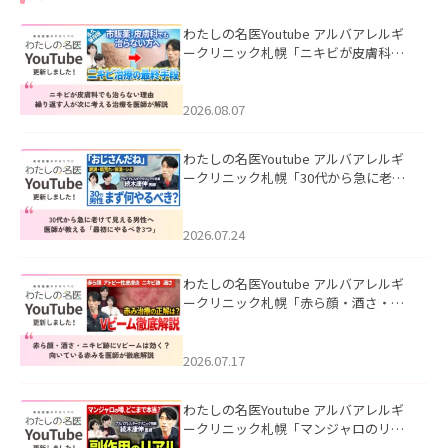
わたしの名医Youtube アルバアレルギ
ークリニック札幌「ニキビが皮膚科で
も治らない理由｜繰り返す人が次に考
える治療を医師が解説」を公開いたし
ました。
2026.08.07
わたしの名医Youtube アルバアレルギ
ークリニック札幌「30代から急に老け
て見える男性へ｜医師が教える「最初
にやるべき3つ」」を公開いたしまし
た。
2026.07.24
わたしの名医Youtube アルバアレルギ
ークリニック札幌「赤ら顔・酒さ・ニ
キビ跡にVビームは効く？向いている赤
みを医師が徹底解説」を公開いたしま
した。
2026.07.17
わたしの名医Youtube アルバアレルギ
ークリニック札幌「マンジャロのリア
ル｜医師が明かす副作用・リバウン