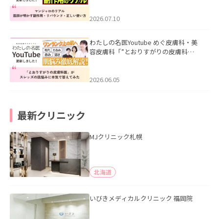
ド・正しい使い方」を公開いたしまし
た。
2026.07.10
わたしの名医Youtube めぐ皮膚科・美
容皮膚科「”とおりすがりの皮膚科
医”がスレッズの肌悩みに本気で答えて
みた」を公開いたしました。
2026.06.05
最新クリニック
MJクリニック札幌
北海道
いびきメディカルクリニック 福岡院