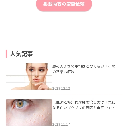
掲載内容の変更依頼
人気記事
顔の大きさの平均はどのくらい？小顔
の基準も解説
2023.12.12
【医師監修】稗粒腫の治し方は？気に
なる白いブツブツの原因と自宅ででき
るケアについて
2023.11.17