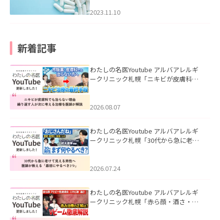
2023.11.10
新着記事
わたしの名医Youtube アルバアレルギ
ークリニック札幌「ニキビが皮膚科で
も治らない理由｜繰り返す人が次に考
える治療を医師が解説」を公開いたし
ました。
2026.08.07
わたしの名医Youtube アルバアレルギ
ークリニック札幌「30代から急に老け
て見える男性へ｜医師が教える「最初
にやるべき3つ」」を公開いたしまし
た。
2026.07.24
わたしの名医Youtube アルバアレルギ
ークリニック札幌「赤ら顔・酒さ・ニ
キビ跡にVビームは効く？向いている赤