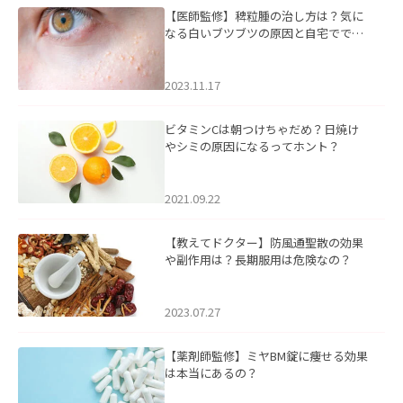
【医師監修】稗粒腫の治し方は？気に
なる白いブツブツの原因と自宅ででき
るケアについて
2023.11.17
ビタミンCは朝つけちゃだめ？日焼け
やシミの原因になるってホント？
2021.09.22
【教えてドクター】防風通聖散の効果
や副作用は？長期服用は危険なの？
2023.07.27
【薬剤師監修】ミヤBM錠に痩せる効果
は本当にあるの？