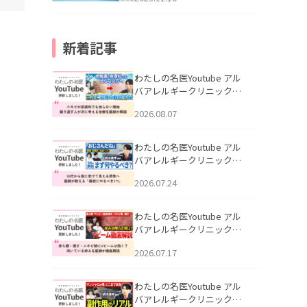
新着記事
わたしの名医Youtube アル
バアレルギークリニック札
幌「ニキビが皮膚科でも治
2026.08.07
らない理由｜繰り返す人が
次に考える治療を医師が解
説」を公開いたしました。
わたしの名医Youtube アル
バアレルギークリニック札
幌「30代から急に老けて見
2026.07.24
える男性へ｜医師が教える
「最初にやるべき3つ」」を
公開いたしました。
わたしの名医Youtube アル
バアレルギークリニック札
幌「赤ら顔・酒さ・ニキビ
2026.07.17
跡にVビームは効く？向いて
いる赤みを医師が徹底解
説」を公開いたしました。
わたしの名医Youtube アル
バアレルギークリニック札