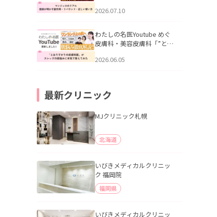
幌「マンジャロのリアル｜
2026.07.10
医師が明かす副作用・リバ
ウンド・正しい使い方」を
公開いたしました。
わたしの名医Youtube めぐ
皮膚科・美容皮膚科「”とお
りすがりの皮膚科医”がスレ
2026.06.05
ッズの肌悩みに本気で答え
てみた」を公開いたしまし
た。
最新クリニック
MJクリニック札幌
北海道
いびきメディカルクリニッ
ク 福岡院
福岡県
いびきメディカルクリニッ