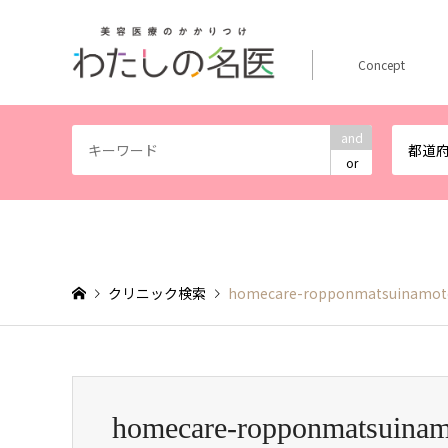
Concept
and
都道
or
クリニック検索
homecare-ropponmatsuinamot
homecare-ropponmatsuina