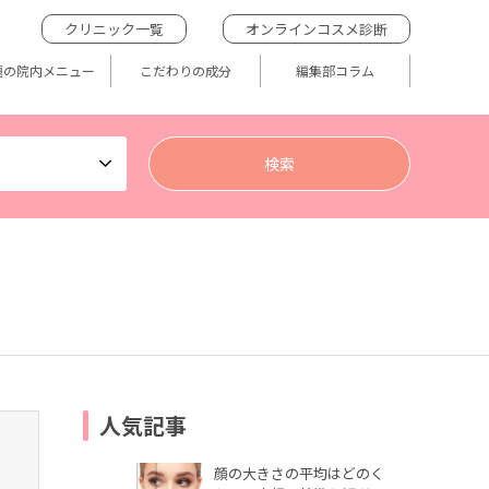
クリニック一覧
オンラインコスメ診断
題の院内メニュー
こだわりの成分
編集部コラム
人気記事
顔の大きさの平均はどのく