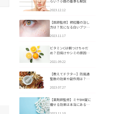
らい？小顔の基準も解説
2023.12.12
【医師監修】稗粒腫の治し
方は？気になる白いブツブ
ツの原因と自宅でできるケ
2023.11.17
アについて
ビタミンCは朝つけちゃだ
め？日焼けやシミの原因に
なるってホント？
2021.09.22
【教えてドクター】防風通
聖散の効果や副作用は？長
期服用は危険なの？
2023.07.27
【薬剤師監修】ミヤBM錠に
痩せる効果は本当にある
の？
2023.11.10