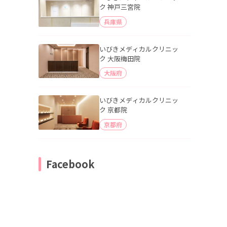
ク 神戸三宮院
兵庫県
いびきメディカルクリニッ
ク 大阪梅田院
大阪府
いびきメディカルクリニッ
ク 京都院
京都府
Facebook