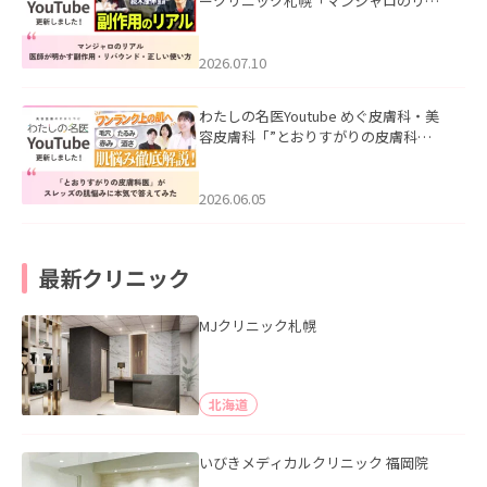
ークリニック札幌「マンジャロのリア
ル｜医師が明かす副作用・リバウン
ド・正しい使い方」を公開いたしまし
た。
2026.07.10
わたしの名医Youtube めぐ皮膚科・美
容皮膚科「”とおりすがりの皮膚科
医”がスレッズの肌悩みに本気で答えて
みた」を公開いたしました。
2026.06.05
最新クリニック
MJクリニック札幌
北海道
いびきメディカルクリニック 福岡院