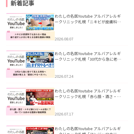
新着記事
わたしの名医Youtube アルバアレルギ
ークリニック札幌「ニキビが皮膚科で
も治らない理由｜繰り返す人が次に考
える治療を医師が解説」を公開いたし
ました。
2026.08.07
わたしの名医Youtube アルバアレルギ
ークリニック札幌「30代から急に老け
て見える男性へ｜医師が教える「最初
にやるべき3つ」」を公開いたしまし
た。
2026.07.24
わたしの名医Youtube アルバアレルギ
ークリニック札幌「赤ら顔・酒さ・ニ
キビ跡にVビームは効く？向いている赤
みを医師が徹底解説」を公開いたしま
した。
2026.07.17
わたしの名医Youtube アルバアレルギ