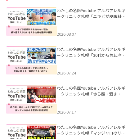
わたしの名医Youtube アルバアレルギ
ークリニック札幌「ニキビが皮膚科で
も治らない理由｜繰り返す人が次に考
える治療を医師が解説」を公開いたし
ました。
2026.08.07
わたしの名医Youtube アルバアレルギ
ークリニック札幌「30代から急に老け
て見える男性へ｜医師が教える「最初
にやるべき3つ」」を公開いたしまし
た。
2026.07.24
わたしの名医Youtube アルバアレルギ
ークリニック札幌「赤ら顔・酒さ・ニ
キビ跡にVビームは効く？向いている赤
みを医師が徹底解説」を公開いたしま
した。
2026.07.17
わたしの名医Youtube アルバアレルギ
ークリニック札幌「マンジャロのリア
ル｜医師が明かす副作用・リバウン