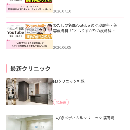
ド・正しい使い方」を公開いたしまし
た。
2026.07.10
わたしの名医Youtube めぐ皮膚科・美
容皮膚科「”とおりすがりの皮膚科
医”がスレッズの肌悩みに本気で答えて
みた」を公開いたしました。
2026.06.05
最新クリニック
MJクリニック札幌
北海道
いびきメディカルクリニック 福岡院