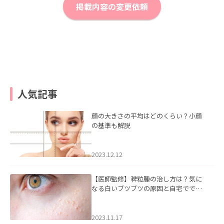
掲載内容の変更依頼
人気記事
顔の大きさの平均はどのくらい？小顔
の基準も解説
2023.12.12
【医師監修】稗粒腫の治し方は？気に
なる白いブツブツの原因と自宅ででき
るケアについて
2023.11.17