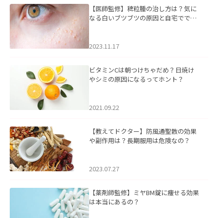
【医師監修】稗粒腫の治し方は？気に
なる白いブツブツの原因と自宅ででき
るケアについて
2023.11.17
ビタミンCは朝つけちゃだめ？日焼け
やシミの原因になるってホント？
2021.09.22
【教えてドクター】防風通聖散の効果
や副作用は？長期服用は危険なの？
2023.07.27
【薬剤師監修】ミヤBM錠に痩せる効果
は本当にあるの？