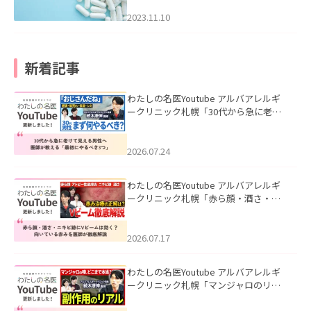
2023.11.10
新着記事
わたしの名医Youtube アルバアレルギ
ークリニック札幌「30代から急に老け
て見える男性へ｜医師が教える「最初
にやるべき3つ」」を公開いたしまし
た。
2026.07.24
わたしの名医Youtube アルバアレルギ
ークリニック札幌「赤ら顔・酒さ・ニ
キビ跡にVビームは効く？向いている赤
みを医師が徹底解説」を公開いたしま
した。
2026.07.17
わたしの名医Youtube アルバアレルギ
ークリニック札幌「マンジャロのリア
ル｜医師が明かす副作用・リバウン