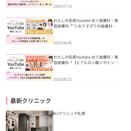
ド・正しい使い方」を公開いたしまし
た。
2026.07.10
わたしの名医Youtube めぐ皮膚科・美
容皮膚科「”とおりすがりの皮膚科
医”がスレッズの肌悩みに本気で答えて
みた」を公開いたしました。
2026.06.05
わたしの名医Youtube めぐ皮膚科・美
容皮膚科「【ヒアルロン酸×ボトック
ス併用】ハイブリッド注入を美容皮膚
科医が徹底解説」を公開いたしまし
た。
2026.05.22
最新クリニック
MJクリニック札幌