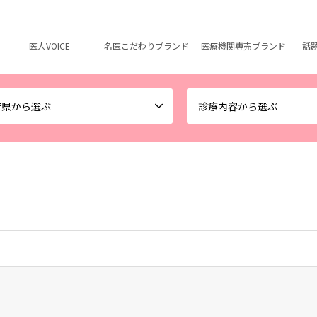
医人VOICE
名医こだわりブランド
医療機関専売ブランド
話
府県から選ぶ
診療内容から選ぶ