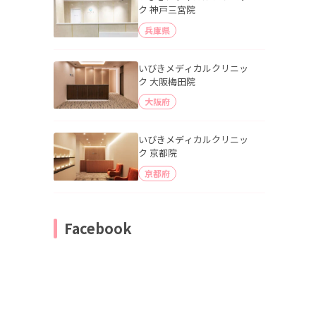
ク 神戸三宮院
兵庫県
いびきメディカルクリニッ
ク 大阪梅田院
大阪府
いびきメディカルクリニッ
ク 京都院
京都府
Facebook