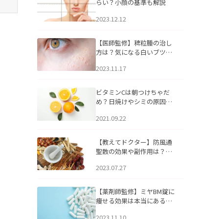
らい？小顔の基準も解説
2023.12.12
【医師監修】稗粒腫の治し
方は？気になる白いブツブ
ツの原因と自宅でできるケ
2023.11.17
アについて
ビタミンCは朝つけちゃだ
め？日焼けやシミの原因に
なるってホント？
2021.09.22
【教えてドクター】防風通
聖散の効果や副作用は？長
期服用は危険なの？
2023.07.27
【薬剤師監修】ミヤBM錠に
痩せる効果は本当にある
の？
2023.11.10