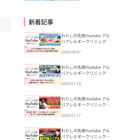
新着記事
わたしの名医Youtube アル
バアレルギークリニック札
幌「ニキビが皮膚科でも治
2026.08.07
らない理由｜繰り返す人が
次に考える治療を医師が解
説」を公開いたしました。
わたしの名医Youtube アル
バアレルギークリニック札
幌「30代から急に老けて見
2026.07.24
える男性へ｜医師が教える
「最初にやるべき3つ」」を
公開いたしました。
わたしの名医Youtube アル
バアレルギークリニック札
幌「赤ら顔・酒さ・ニキビ
2026.07.17
跡にVビームは効く？向いて
いる赤みを医師が徹底解
説」を公開いたしました。
わたしの名医Youtube アル
バアレルギークリニック札