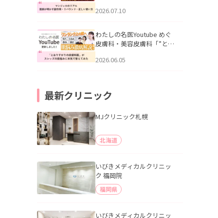
幌「マンジャロのリアル｜
2026.07.10
医師が明かす副作用・リバ
ウンド・正しい使い方」を
公開いたしました。
わたしの名医Youtube めぐ
皮膚科・美容皮膚科「”とお
りすがりの皮膚科医”がスレ
2026.06.05
ッズの肌悩みに本気で答え
てみた」を公開いたしまし
た。
最新クリニック
MJクリニック札幌
北海道
いびきメディカルクリニッ
ク 福岡院
福岡県
いびきメディカルクリニッ