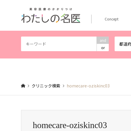
Concept
and
都道
or
クリニック検索
homecare-oziskinc03
homecare-oziskinc03