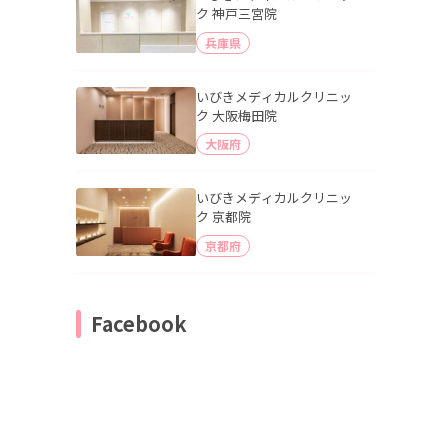
ク 神戸三宮院
兵庫県
いびきメディカルクリニッ
ク 大阪梅田院
大阪府
いびきメディカルクリニッ
ク 京都院
京都府
Facebook