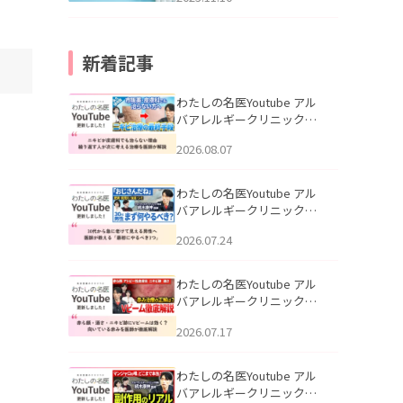
新着記事
わたしの名医Youtube アル
バアレルギークリニック札
幌「ニキビが皮膚科でも治
2026.08.07
らない理由｜繰り返す人が
次に考える治療を医師が解
説」を公開いたしました。
わたしの名医Youtube アル
バアレルギークリニック札
幌「30代から急に老けて見
2026.07.24
える男性へ｜医師が教える
「最初にやるべき3つ」」を
公開いたしました。
わたしの名医Youtube アル
バアレルギークリニック札
幌「赤ら顔・酒さ・ニキビ
2026.07.17
跡にVビームは効く？向いて
いる赤みを医師が徹底解
説」を公開いたしました。
わたしの名医Youtube アル
バアレルギークリニック札