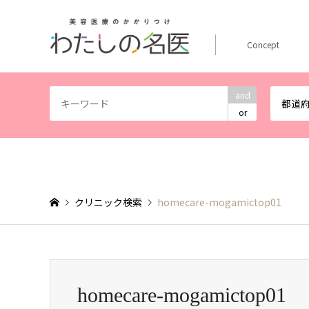
Concept
and
都道
or
クリニック検索
homecare-mogamictop01
homecare-mogamictop01