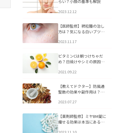
らい？小顔の基準も解説
2023.12.12
【医師監修】稗粒腫の治し
方は？気になる白いブツブ
ツの原因と自宅でできるケ
2023.11.17
アについて
ビタミンCは朝つけちゃだ
め？日焼けやシミの原因に
なるってホント？
2021.09.22
【教えてドクター】防風通
聖散の効果や副作用は？長
期服用は危険なの？
2023.07.27
【薬剤師監修】ミヤBM錠に
痩せる効果は本当にある
の？
2023.11.10