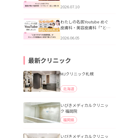
幌「マンジャロのリアル｜
2026.07.10
医師が明かす副作用・リバ
ウンド・正しい使い方」を
公開いたしました。
わたしの名医Youtube めぐ
皮膚科・美容皮膚科「”とお
りすがりの皮膚科医”がスレ
2026.06.05
ッズの肌悩みに本気で答え
てみた」を公開いたしまし
た。
最新クリニック
MJクリニック札幌
北海道
いびきメディカルクリニッ
ク 福岡院
福岡県
いびきメディカルクリニッ