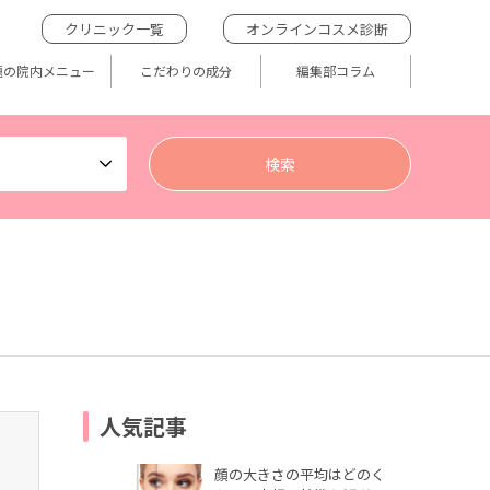
クリニック一覧
オンラインコスメ診断
題の院内メニュー
こだわりの成分
編集部コラム
人気記事
顔の大きさの平均はどのく