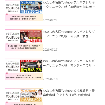
わたしの名医Youtube アルバアレルギ
ークリニック札幌「30代から急に老け
て見える男性へ｜医師が教える「最初
にやるべき3つ」」を公開いたしまし
た。
2026.07.24
わたしの名医Youtube アルバアレルギ
ークリニック札幌「赤ら顔・酒さ・ニ
キビ跡にVビームは効く？向いている赤
みを医師が徹底解説」を公開いたしま
した。
2026.07.17
わたしの名医Youtube アルバアレルギ
ークリニック札幌「マンジャロのリア
ル｜医師が明かす副作用・リバウン
ド・正しい使い方」を公開いたしまし
た。
2026.07.10
わたしの名医Youtube めぐ皮膚科・美
容皮膚科「”とおりすがりの皮膚科
医”がスレッズの肌悩みに本気で答えて
みた」を公開いたしました。