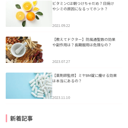
ビタミンCは朝つけちゃだめ？日焼け
やシミの原因になるってホント？
2021.09.22
【教えてドクター】防風通聖散の効果
や副作用は？長期服用は危険なの？
2023.07.27
【薬剤師監修】ミヤBM錠に痩せる効果
は本当にあるの？
2023.11.10
新着記事