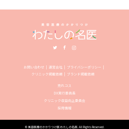
Twitter
Facebook
Instagram
お問い合わせ
運営会社
プライバシーポリシー
クリニック掲載依頼
ブランド掲載依頼
売れコス
DX実行委員長
クリニック収益向上委員会
採用情報
©
美容医療のかかりつけ医 わたしの名医
. All Rights Reserved.