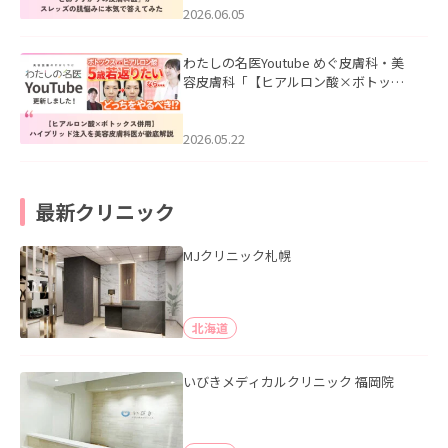
2026.06.05
わたしの名医Youtube めぐ皮膚科・美
容皮膚科「【ヒアルロン酸×ボトック
ス併用】ハイブリッド注入を美容皮膚
科医が徹底解説」を公開いたしまし
た。
2026.05.22
最新クリニック
MJクリニック札幌
北海道
いびきメディカルクリニック 福岡院