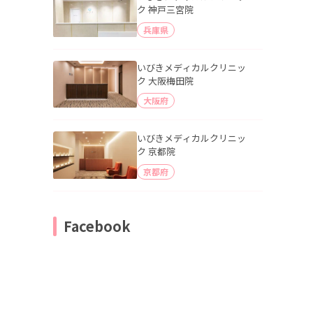
ク 神戸三宮院
兵庫県
いびきメディカルクリニッ
ク 大阪梅田院
大阪府
いびきメディカルクリニッ
ク 京都院
京都府
Facebook