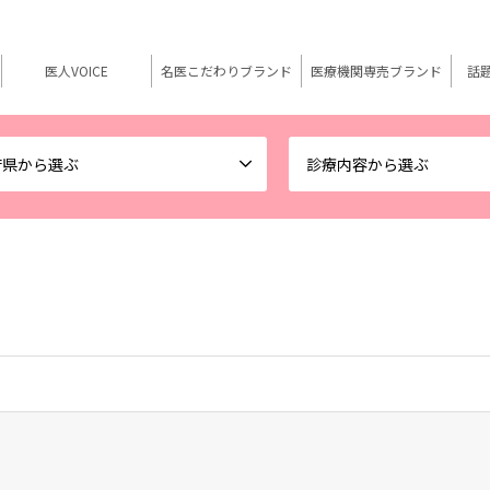
医人VOICE
名医こだわりブランド
医療機関専売ブランド
話
府県から選ぶ
診療内容から選ぶ