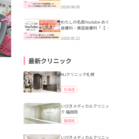
りすがりの皮膚科医”がスレ
2026.06.05
ッズの肌悩みに本気で答え
てみた」を公開いたしまし
た。
わたしの名医Youtube めぐ
皮膚科・美容皮膚科「【ヒ
アルロン酸×ボトックス併
2026.05.22
用】ハイブリッド注入を美
容皮膚科医が徹底解説」を
公開いたしました。
最新クリニック
MJクリニック札幌
北海道
いびきメディカルクリニッ
ク 福岡院
福岡県
いびきメディカルクリニッ