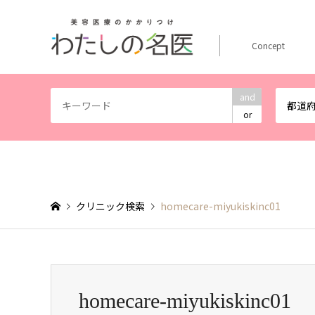
Concept
and
都道
or
クリニック検索
homecare-miyukiskinc01
homecare-miyukiskinc01