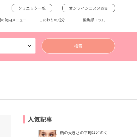
クリニック一覧
オンラインコスメ診断
題の院内メニュー
こだわりの成分
編集部コラム
人気記事
顔の大きさの平均はどのく