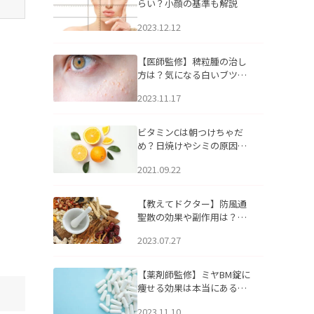
らい？小顔の基準も解説
2023.12.12
【医師監修】稗粒腫の治し
方は？気になる白いブツブ
ツの原因と自宅でできるケ
2023.11.17
アについて
ビタミンCは朝つけちゃだ
め？日焼けやシミの原因に
なるってホント？
2021.09.22
【教えてドクター】防風通
聖散の効果や副作用は？長
期服用は危険なの？
2023.07.27
【薬剤師監修】ミヤBM錠に
痩せる効果は本当にある
の？
2023.11.10