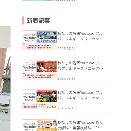
新着記事
わたしの名医Youtube アル
バアレルギークリニック札
幌「30代から急に老けて見
2026.07.24
える男性へ｜医師が教える
「最初にやるべき3つ」」を
公開いたしました。
わたしの名医Youtube アル
バアレルギークリニック札
幌「赤ら顔・酒さ・ニキビ
2026.07.17
跡にVビームは効く？向いて
いる赤みを医師が徹底解
説」を公開いたしました。
わたしの名医Youtube アル
バアレルギークリニック札
幌「マンジャロのリアル｜
2026.07.10
医師が明かす副作用・リバ
ウンド・正しい使い方」を
公開いたしました。
わたしの名医Youtube めぐ
皮膚科・美容皮膚科「”とお