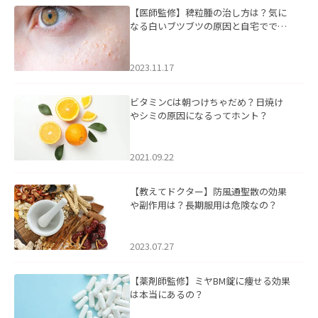
【医師監修】稗粒腫の治し方は？気に
なる白いブツブツの原因と自宅ででき
るケアについて
2023.11.17
ビタミンCは朝つけちゃだめ？日焼け
やシミの原因になるってホント？
2021.09.22
【教えてドクター】防風通聖散の効果
や副作用は？長期服用は危険なの？
2023.07.27
【薬剤師監修】ミヤBM錠に痩せる効果
は本当にあるの？