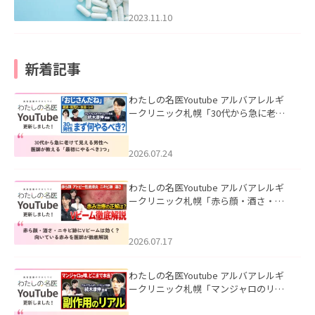
2023.11.10
新着記事
わたしの名医Youtube アルバアレルギ
ークリニック札幌「30代から急に老け
て見える男性へ｜医師が教える「最初
にやるべき3つ」」を公開いたしまし
た。
2026.07.24
わたしの名医Youtube アルバアレルギ
ークリニック札幌「赤ら顔・酒さ・ニ
キビ跡にVビームは効く？向いている赤
みを医師が徹底解説」を公開いたしま
した。
2026.07.17
わたしの名医Youtube アルバアレルギ
ークリニック札幌「マンジャロのリア
ル｜医師が明かす副作用・リバウン