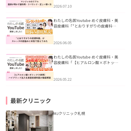
ド・正しい使い方」を公開いたしまし
た。
2026.07.10
わたしの名医Youtube めぐ皮膚科・美
容皮膚科「”とおりすがりの皮膚科
医”がスレッズの肌悩みに本気で答えて
みた」を公開いたしました。
2026.06.05
わたしの名医Youtube めぐ皮膚科・美
容皮膚科「【ヒアルロン酸×ボトック
ス併用】ハイブリッド注入を美容皮膚
科医が徹底解説」を公開いたしまし
た。
2026.05.22
最新クリニック
MJクリニック札幌