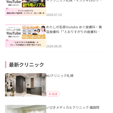
ークリニック札幌「マンジャロのリア
ル｜医師が明かす副作用・リバウン
ド・正しい使い方」を公開いたしまし
た。
2026.07.10
わたしの名医Youtube めぐ皮膚科・美
容皮膚科「”とおりすがりの皮膚科
医”がスレッズの肌悩みに本気で答えて
みた」を公開いたしました。
2026.06.05
最新クリニック
MJクリニック札幌
北海道
いびきメディカルクリニック 福岡院