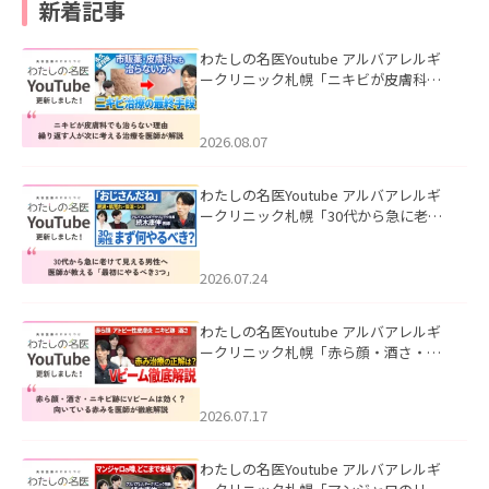
新着記事
わたしの名医Youtube アルバアレルギ
ークリニック札幌「ニキビが皮膚科で
も治らない理由｜繰り返す人が次に考
える治療を医師が解説」を公開いたし
ました。
2026.08.07
わたしの名医Youtube アルバアレルギ
ークリニック札幌「30代から急に老け
て見える男性へ｜医師が教える「最初
にやるべき3つ」」を公開いたしまし
た。
2026.07.24
わたしの名医Youtube アルバアレルギ
ークリニック札幌「赤ら顔・酒さ・ニ
キビ跡にVビームは効く？向いている赤
みを医師が徹底解説」を公開いたしま
した。
2026.07.17
わたしの名医Youtube アルバアレルギ