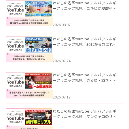
わたしの名医Youtube アルバアレルギ
ークリニック札幌「ニキビが皮膚科で
も治らない理由｜繰り返す人が次に考
える治療を医師が解説」を公開いたし
ました。
2026.08.07
わたしの名医Youtube アルバアレルギ
ークリニック札幌「30代から急に老け
て見える男性へ｜医師が教える「最初
にやるべき3つ」」を公開いたしまし
た。
2026.07.24
わたしの名医Youtube アルバアレルギ
ークリニック札幌「赤ら顔・酒さ・ニ
キビ跡にVビームは効く？向いている赤
みを医師が徹底解説」を公開いたしま
した。
2026.07.17
わたしの名医Youtube アルバアレルギ
ークリニック札幌「マンジャロのリア
ル｜医師が明かす副作用・リバウン
ド・正しい使い方」を公開いたしまし