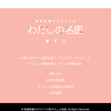
Twitter
Facebook
Instagram
お問い合わせ
運営会社
プライバシーポリシー
クリニック掲載依頼
ブランド掲載依頼
売れコス
DX実行委員長
クリニック収益向上委員会
採用情報
©
美容医療のかかりつけ医 わたしの名医
. All Rights Reserved.