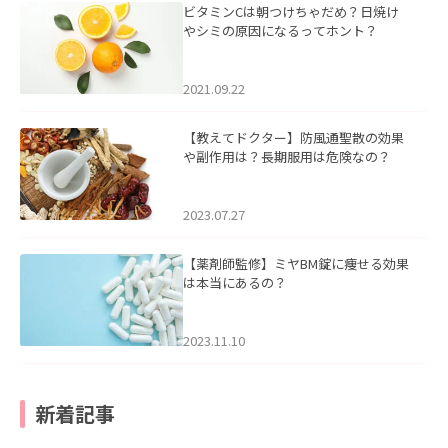
ビタミンCは朝つけちゃだめ？日焼け
やシミの原因になるってホント？
2021.09.22
【教えてドクター】防風通聖散の効果
や副作用は？長期服用は危険なの？
2023.07.27
【薬剤師監修】ミヤBM錠に痩せる効果
は本当にあるの？
2023.11.10
新着記事