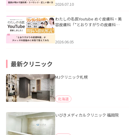
た。
2026.07.10
わたしの名医Youtube めぐ皮膚科・美
容皮膚科「”とおりすがりの皮膚科
医”がスレッズの肌悩みに本気で答えて
みた」を公開いたしました。
2026.06.05
最新クリニック
MJクリニック札幌
北海道
いびきメディカルクリニック 福岡院