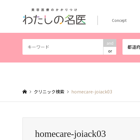
Concept
and
都道
or
クリニック検索
homecare-joiack03
homecare-joiack03