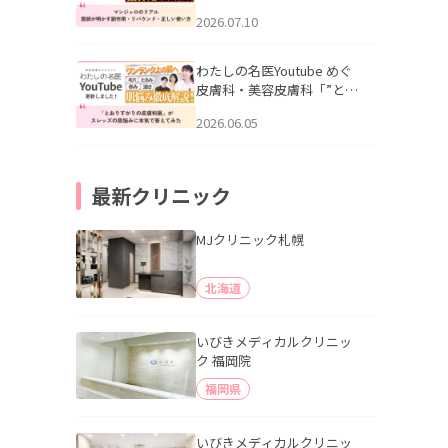
幌「マンジャロのリアル｜
2026.07.10
医師が明かす副作用・リバ
ウンド・正しい使い方」を
公開いたしました。
わたしの名医Youtube めぐ
皮膚科・美容皮膚科「”とお
りすがりの皮膚科医”がスレ
2026.06.05
ッズの肌悩みに本気で答え
てみた」を公開いたしまし
た。
最新クリニック
MJクリニック札幌
北海道
いびきメディカルクリニッ
ク 福岡院
福岡県
いびきメディカルクリニッ