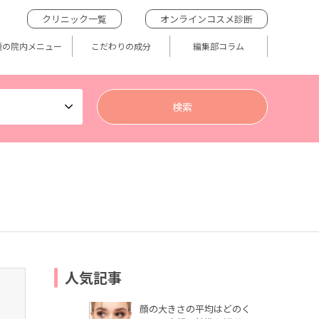
クリニック一覧
オンラインコスメ診断
題の院内メニュー
こだわりの成分
編集部コラム
人気記事
顔の大きさの平均はどのく