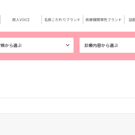
医人VOICE
名医こだわりブランド
医療機関専売ブランド
話
府県から選ぶ
診療内容から選ぶ