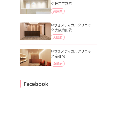
ク 神戸三宮院
兵庫県
いびきメディカルクリニッ
ク 大阪梅田院
大阪府
いびきメディカルクリニッ
ク 京都院
京都府
Facebook