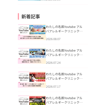
新着記事
わたしの名医Youtube アル
バアレルギークリニック札
幌「ニキビが皮膚科でも治
2026.08.07
らない理由｜繰り返す人が
次に考える治療を医師が解
説」を公開いたしました。
わたしの名医Youtube アル
バアレルギークリニック札
幌「30代から急に老けて見
2026.07.24
える男性へ｜医師が教える
「最初にやるべき3つ」」を
公開いたしました。
わたしの名医Youtube アル
バアレルギークリニック札
幌「赤ら顔・酒さ・ニキビ
2026.07.17
跡にVビームは効く？向いて
いる赤みを医師が徹底解
説」を公開いたしました。
わたしの名医Youtube アル
バアレルギークリニック札