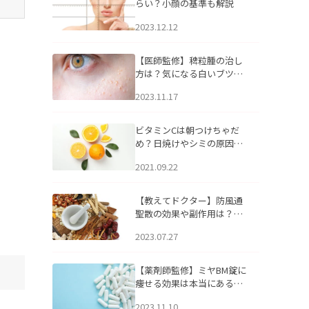
らい？小顔の基準も解説
2023.12.12
【医師監修】稗粒腫の治し
方は？気になる白いブツブ
ツの原因と自宅でできるケ
2023.11.17
アについて
ビタミンCは朝つけちゃだ
め？日焼けやシミの原因に
なるってホント？
2021.09.22
【教えてドクター】防風通
聖散の効果や副作用は？長
期服用は危険なの？
2023.07.27
【薬剤師監修】ミヤBM錠に
痩せる効果は本当にある
の？
2023.11.10