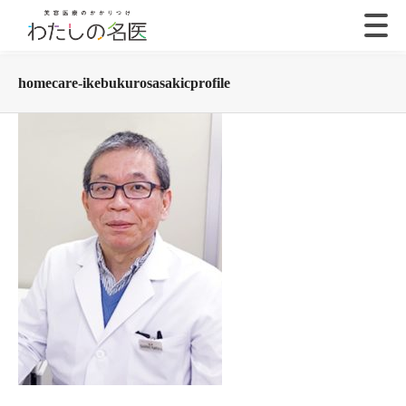
homecare-ikebukurosasakicprofile