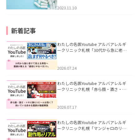
2023.11.10
新着記事
わたしの名医Youtube アルバアレルギ
ークリニック札幌「30代から急に老け
て見える男性へ｜医師が教える「最初
にやるべき3つ」」を公開いたしまし
た。
2026.07.24
わたしの名医Youtube アルバアレルギ
ークリニック札幌「赤ら顔・酒さ・ニ
キビ跡にVビームは効く？向いている赤
みを医師が徹底解説」を公開いたしま
した。
2026.07.17
わたしの名医Youtube アルバアレルギ
ークリニック札幌「マンジャロのリア
ル｜医師が明かす副作用・リバウン