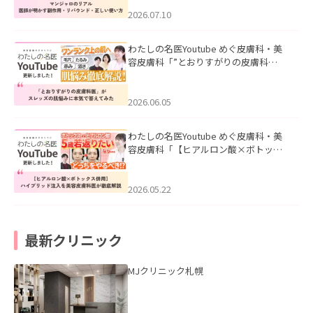
ド・正しい使い方」を公開いたしまし
た。
2026.07.10
わたしの名医Youtube めぐ皮膚科・美
容皮膚科「”とおりすがりの皮膚科
医”がスレッズの肌悩みに本気で答えて
みた」を公開いたしました。
2026.06.05
わたしの名医Youtube めぐ皮膚科・美
容皮膚科「【ヒアルロン酸×ボトック
ス併用】ハイブリッド注入を美容皮膚
科医が徹底解説」を公開いたしまし
た。
2026.05.22
最新クリニック
MJクリニック札幌