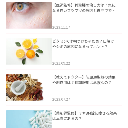
【医師監修】稗粒腫の治し方は？気に
なる白いブツブツの原因と自宅ででき
るケアについて
2023.11.17
ビタミンCは朝つけちゃだめ？日焼け
やシミの原因になるってホント？
2021.09.22
【教えてドクター】防風通聖散の効果
や副作用は？長期服用は危険なの？
2023.07.27
【薬剤師監修】ミヤBM錠に痩せる効果
は本当にあるの？