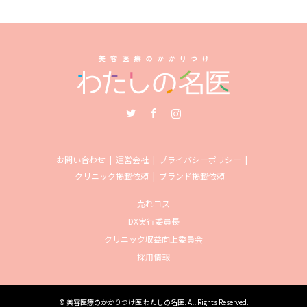
Twitter
Facebook
Instagram
お問い合わせ
運営会社
プライバシーポリシー
クリニック掲載依頼
ブランド掲載依頼
売れコス
DX実行委員長
クリニック収益向上委員会
採用情報
©
美容医療のかかりつけ医 わたしの名医
. All Rights Reserved.