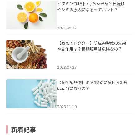
ビタミンCは朝つけちゃだめ？日焼け
やシミの原因になるってホント？
2021.09.22
【教えてドクター】防風通聖散の効果
や副作用は？長期服用は危険なの？
2023.07.27
【薬剤師監修】ミヤBM錠に痩せる効果
は本当にあるの？
2023.11.10
新着記事