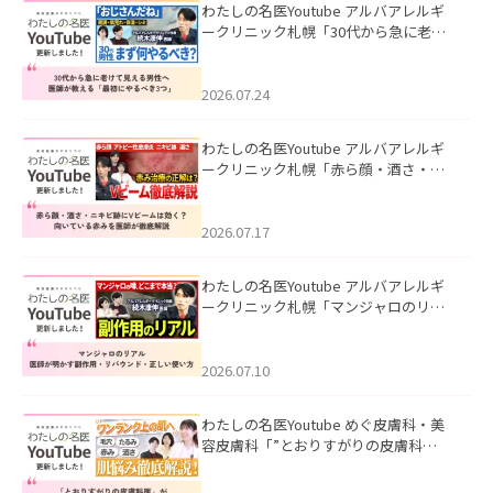
わたしの名医Youtube アルバアレルギ
ークリニック札幌「30代から急に老け
て見える男性へ｜医師が教える「最初
にやるべき3つ」」を公開いたしまし
た。
2026.07.24
わたしの名医Youtube アルバアレルギ
ークリニック札幌「赤ら顔・酒さ・ニ
キビ跡にVビームは効く？向いている赤
みを医師が徹底解説」を公開いたしま
した。
2026.07.17
わたしの名医Youtube アルバアレルギ
ークリニック札幌「マンジャロのリア
ル｜医師が明かす副作用・リバウン
ド・正しい使い方」を公開いたしまし
た。
2026.07.10
わたしの名医Youtube めぐ皮膚科・美
容皮膚科「”とおりすがりの皮膚科
医”がスレッズの肌悩みに本気で答えて
みた」を公開いたしました。