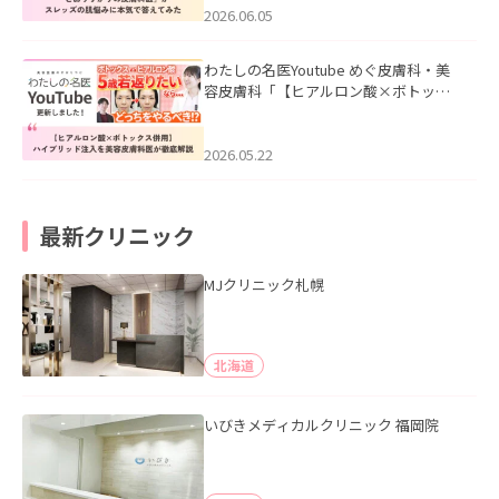
2026.06.05
わたしの名医Youtube めぐ皮膚科・美
容皮膚科「【ヒアルロン酸×ボトック
ス併用】ハイブリッド注入を美容皮膚
科医が徹底解説」を公開いたしまし
た。
2026.05.22
最新クリニック
MJクリニック札幌
北海道
いびきメディカルクリニック 福岡院