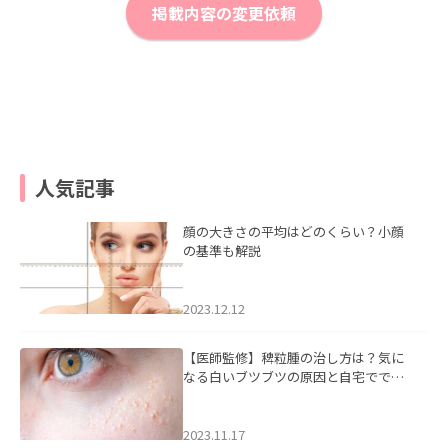
掲載内容の変更依頼
人気記事
顔の大きさの平均はどのくらい？小顔
の基準も解説
2023.12.12
【医師監修】稗粒腫の治し方は？気に
なる白いブツブツの原因と自宅ででき
るケアについて
2023.11.17