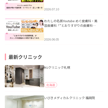
ド・正しい使い方」を公開いたしまし
た。
2026.07.10
わたしの名医Youtube めぐ皮膚科・美
容皮膚科「”とおりすがりの皮膚科
医”がスレッズの肌悩みに本気で答えて
みた」を公開いたしました。
2026.06.05
最新クリニック
MJクリニック札幌
北海道
いびきメディカルクリニック 福岡院