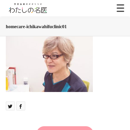
homecare-ichikawahifuclinic01