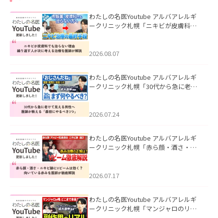
わたしの名医Youtube アルバアレルギ
ークリニック札幌「ニキビが皮膚科で
も治らない理由｜繰り返す人が次に考
える治療を医師が解説」を公開いたし
ました。
2026.08.07
わたしの名医Youtube アルバアレルギ
ークリニック札幌「30代から急に老け
て見える男性へ｜医師が教える「最初
にやるべき3つ」」を公開いたしまし
た。
2026.07.24
わたしの名医Youtube アルバアレルギ
ークリニック札幌「赤ら顔・酒さ・ニ
キビ跡にVビームは効く？向いている赤
みを医師が徹底解説」を公開いたしま
した。
2026.07.17
わたしの名医Youtube アルバアレルギ
ークリニック札幌「マンジャロのリア
ル｜医師が明かす副作用・リバウン