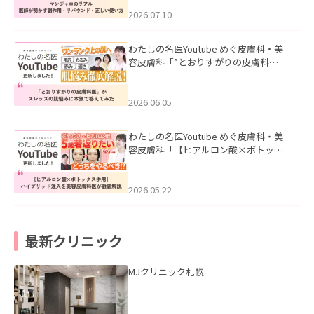
ド・正しい使い方」を公開いたしまし
た。
2026.07.10
わたしの名医Youtube めぐ皮膚科・美
容皮膚科「”とおりすがりの皮膚科
医”がスレッズの肌悩みに本気で答えて
みた」を公開いたしました。
2026.06.05
わたしの名医Youtube めぐ皮膚科・美
容皮膚科「【ヒアルロン酸×ボトック
ス併用】ハイブリッド注入を美容皮膚
科医が徹底解説」を公開いたしまし
た。
2026.05.22
最新クリニック
MJクリニック札幌