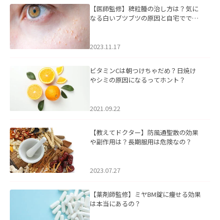
【医師監修】稗粒腫の治し方は？気に
なる白いブツブツの原因と自宅ででき
るケアについて
2023.11.17
ビタミンCは朝つけちゃだめ？日焼け
やシミの原因になるってホント？
2021.09.22
【教えてドクター】防風通聖散の効果
や副作用は？長期服用は危険なの？
2023.07.27
【薬剤師監修】ミヤBM錠に痩せる効果
は本当にあるの？