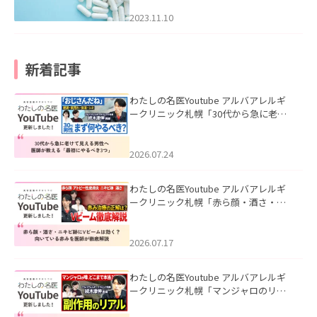
2023.11.10
新着記事
わたしの名医Youtube アルバアレルギ
ークリニック札幌「30代から急に老け
て見える男性へ｜医師が教える「最初
にやるべき3つ」」を公開いたしまし
た。
2026.07.24
わたしの名医Youtube アルバアレルギ
ークリニック札幌「赤ら顔・酒さ・ニ
キビ跡にVビームは効く？向いている赤
みを医師が徹底解説」を公開いたしま
した。
2026.07.17
わたしの名医Youtube アルバアレルギ
ークリニック札幌「マンジャロのリア
ル｜医師が明かす副作用・リバウン