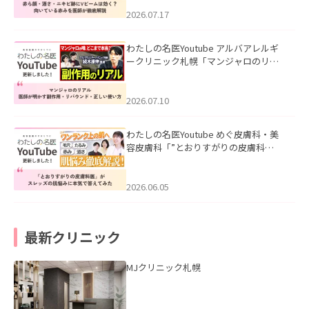
みを医師が徹底解説」を公開いたしま
した。
2026.07.17
わたしの名医Youtube アルバアレルギ
ークリニック札幌「マンジャロのリア
ル｜医師が明かす副作用・リバウン
ド・正しい使い方」を公開いたしまし
た。
2026.07.10
わたしの名医Youtube めぐ皮膚科・美
容皮膚科「”とおりすがりの皮膚科
医”がスレッズの肌悩みに本気で答えて
みた」を公開いたしました。
2026.06.05
最新クリニック
MJクリニック札幌