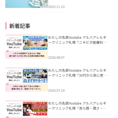
2023.11.10
新着記事
わたしの名医Youtube アルバアレルギ
ークリニック札幌「ニキビが皮膚科で
も治らない理由｜繰り返す人が次に考
える治療を医師が解説」を公開いたし
ました。
2026.08.07
わたしの名医Youtube アルバアレルギ
ークリニック札幌「30代から急に老け
て見える男性へ｜医師が教える「最初
にやるべき3つ」」を公開いたしまし
た。
2026.07.24
わたしの名医Youtube アルバアレルギ
ークリニック札幌「赤ら顔・酒さ・ニ
キビ跡にVビームは効く？向いている赤