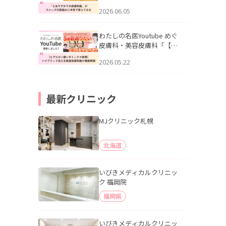
りすがりの皮膚科医”がスレ
2026.06.05
ッズの肌悩みに本気で答え
てみた」を公開いたしまし
た。
わたしの名医Youtube めぐ
皮膚科・美容皮膚科「【ヒ
アルロン酸×ボトックス併
2026.05.22
用】ハイブリッド注入を美
容皮膚科医が徹底解説」を
公開いたしました。
最新クリニック
MJクリニック札幌
北海道
いびきメディカルクリニッ
ク 福岡院
福岡県
いびきメディカルクリニッ