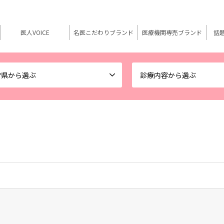
医人VOICE
名医こだわりブランド
医療機関専売ブランド
話
府県から選ぶ
診療内容から選ぶ