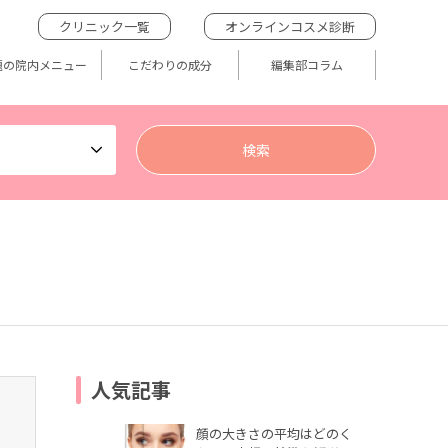
クリニック一覧
オンラインコスメ診断
題の院内メニュー
こだわりの成分
編集部コラム
人気記事
顔の大きさの平均はどのく