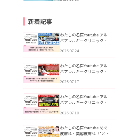
新着記事
わたしの名医Youtube アル
バアレルギークリニック札
幌「30代から急に老けて見
2026.07.24
える男性へ｜医師が教える
「最初にやるべき3つ」」を
公開いたしました。
わたしの名医Youtube アル
バアレルギークリニック札
幌「赤ら顔・酒さ・ニキビ
2026.07.17
跡にVビームは効く？向いて
いる赤みを医師が徹底解
説」を公開いたしました。
わたしの名医Youtube アル
バアレルギークリニック札
幌「マンジャロのリアル｜
2026.07.10
医師が明かす副作用・リバ
ウンド・正しい使い方」を
公開いたしました。
わたしの名医Youtube めぐ
皮膚科・美容皮膚科「”とお