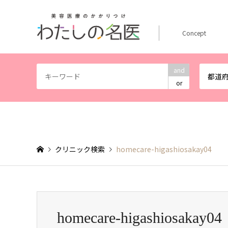
Concept
and
都道
or
クリニック検索
homecare-higashiosakay04
homecare-higashiosakay04