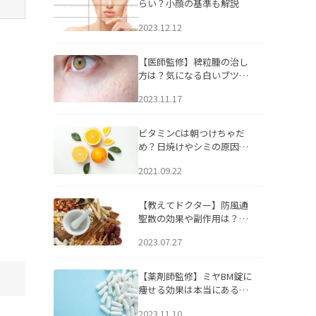
らい？小顔の基準も解説
2023.12.12
【医師監修】稗粒腫の治し
方は？気になる白いブツブ
ツの原因と自宅でできるケ
2023.11.17
アについて
ビタミンCは朝つけちゃだ
め？日焼けやシミの原因に
なるってホント？
2021.09.22
【教えてドクター】防風通
聖散の効果や副作用は？長
期服用は危険なの？
2023.07.27
【薬剤師監修】ミヤBM錠に
痩せる効果は本当にある
の？
2023.11.10