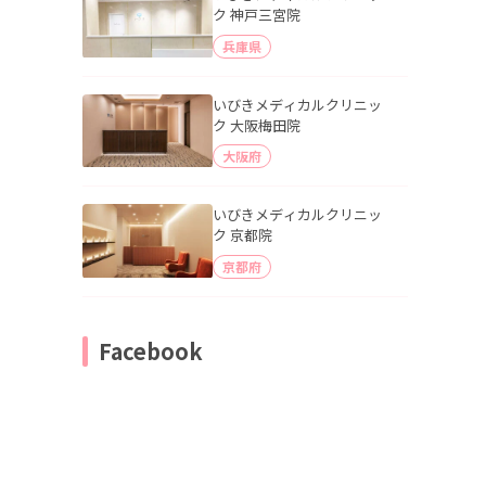
ク 神戸三宮院
兵庫県
いびきメディカルクリニッ
ク 大阪梅田院
大阪府
いびきメディカルクリニッ
ク 京都院
京都府
Facebook