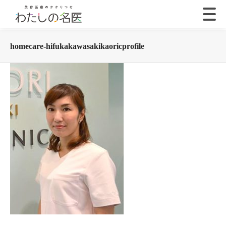
homecare-hifukakawasakikaoricprofile