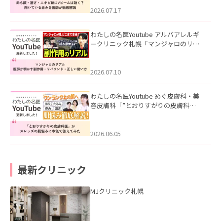
みを医師が徹底解説」を公開いたしま
した。
2026.07.17
わたしの名医Youtube アルバアレルギ
ークリニック札幌「マンジャロのリア
ル｜医師が明かす副作用・リバウン
ド・正しい使い方」を公開いたしまし
た。
2026.07.10
わたしの名医Youtube めぐ皮膚科・美
容皮膚科「”とおりすがりの皮膚科
医”がスレッズの肌悩みに本気で答えて
みた」を公開いたしました。
2026.06.05
最新クリニック
MJクリニック札幌