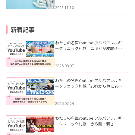
2023.11.10
新着記事
わたしの名医Youtube アルバアレルギ
ークリニック札幌「ニキビが皮膚科で
も治らない理由｜繰り返す人が次に考
える治療を医師が解説」を公開いたし
ました。
2026.08.07
わたしの名医Youtube アルバアレルギ
ークリニック札幌「30代から急に老け
て見える男性へ｜医師が教える「最初
にやるべき3つ」」を公開いたしまし
た。
2026.07.24
わたしの名医Youtube アルバアレルギ
ークリニック札幌「赤ら顔・酒さ・ニ
キビ跡にVビームは効く？向いている赤