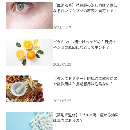
【医師監修】稗粒腫の治し方は？気に
なる白いブツブツの原因と自宅ででき
るケアについて
2023.11.17
ビタミンCは朝つけちゃだめ？日焼け
やシミの原因になるってホント？
2021.09.22
【教えてドクター】防風通聖散の効果
や副作用は？長期服用は危険なの？
2023.07.27
【薬剤師監修】ミヤBM錠に痩せる効果
は本当にあるの？