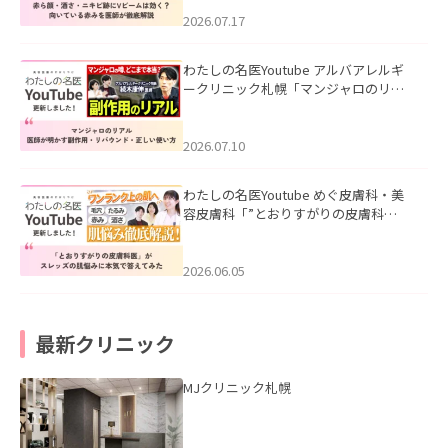
みを医師が徹底解説」を公開いたしま
した。
2026.07.17
わたしの名医Youtube アルバアレルギ
ークリニック札幌「マンジャロのリア
ル｜医師が明かす副作用・リバウン
ド・正しい使い方」を公開いたしまし
た。
2026.07.10
わたしの名医Youtube めぐ皮膚科・美
容皮膚科「”とおりすがりの皮膚科
医”がスレッズの肌悩みに本気で答えて
みた」を公開いたしました。
2026.06.05
最新クリニック
MJクリニック札幌