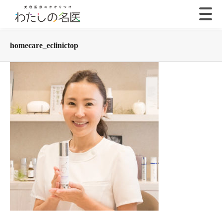
homecare_eclinictop