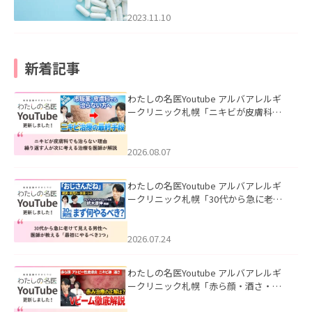
2023.11.10
新着記事
わたしの名医Youtube アルバアレルギ
ークリニック札幌「ニキビが皮膚科で
も治らない理由｜繰り返す人が次に考
える治療を医師が解説」を公開いたし
ました。
2026.08.07
わたしの名医Youtube アルバアレルギ
ークリニック札幌「30代から急に老け
て見える男性へ｜医師が教える「最初
にやるべき3つ」」を公開いたしまし
た。
2026.07.24
わたしの名医Youtube アルバアレルギ
ークリニック札幌「赤ら顔・酒さ・ニ
キビ跡にVビームは効く？向いている赤