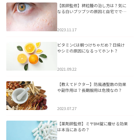
【医師監修】稗粒腫の治し方は？気に
なる白いブツブツの原因と自宅ででき
るケアについて
2023.11.17
ビタミンCは朝つけちゃだめ？日焼け
やシミの原因になるってホント？
2021.09.22
【教えてドクター】防風通聖散の効果
や副作用は？長期服用は危険なの？
2023.07.27
【薬剤師監修】ミヤBM錠に痩せる効果
は本当にあるの？