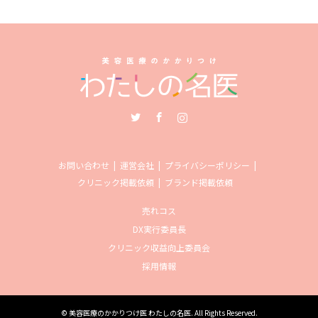
Twitter
Facebook
Instagram
お問い合わせ
運営会社
プライバシーポリシー
クリニック掲載依頼
ブランド掲載依頼
売れコス
DX実行委員長
クリニック収益向上委員会
採用情報
©
美容医療のかかりつけ医 わたしの名医
. All Rights Reserved.