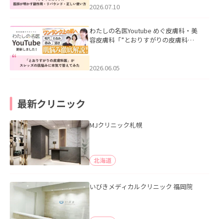
た。
2026.07.10
わたしの名医Youtube めぐ皮膚科・美
容皮膚科「”とおりすがりの皮膚科
医”がスレッズの肌悩みに本気で答えて
みた」を公開いたしました。
2026.06.05
最新クリニック
MJクリニック札幌
北海道
いびきメディカルクリニック 福岡院