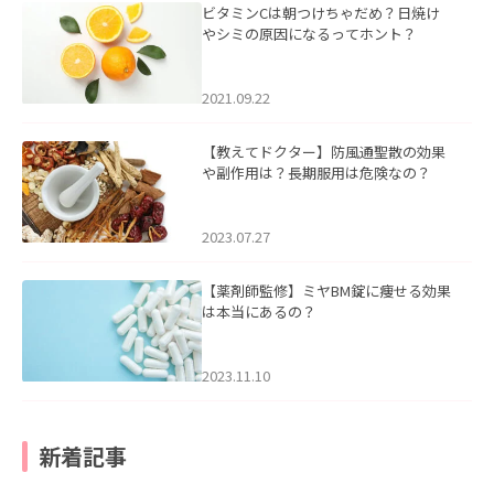
ビタミンCは朝つけちゃだめ？日焼け
やシミの原因になるってホント？
2021.09.22
【教えてドクター】防風通聖散の効果
や副作用は？長期服用は危険なの？
2023.07.27
【薬剤師監修】ミヤBM錠に痩せる効果
は本当にあるの？
2023.11.10
新着記事