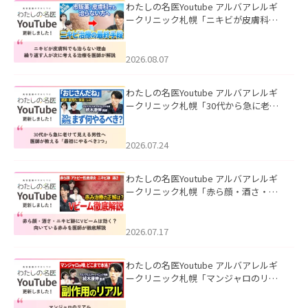
わたしの名医Youtube アルバアレルギ
ークリニック札幌「ニキビが皮膚科で
も治らない理由｜繰り返す人が次に考
える治療を医師が解説」を公開いたし
ました。
2026.08.07
わたしの名医Youtube アルバアレルギ
ークリニック札幌「30代から急に老け
て見える男性へ｜医師が教える「最初
にやるべき3つ」」を公開いたしまし
た。
2026.07.24
わたしの名医Youtube アルバアレルギ
ークリニック札幌「赤ら顔・酒さ・ニ
キビ跡にVビームは効く？向いている赤
みを医師が徹底解説」を公開いたしま
した。
2026.07.17
わたしの名医Youtube アルバアレルギ
ークリニック札幌「マンジャロのリア
ル｜医師が明かす副作用・リバウン
ド・正しい使い方」を公開いたしまし