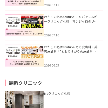
みを医師が徹底解説」を公開いたしま
した。
2026.07.17
わたしの名医Youtube アルバアレルギ
ークリニック札幌「マンジャロのリア
ル｜医師が明かす副作用・リバウン
ド・正しい使い方」を公開いたしまし
た。
2026.07.10
わたしの名医Youtube めぐ皮膚科・美
容皮膚科「”とおりすがりの皮膚科
医”がスレッズの肌悩みに本気で答えて
みた」を公開いたしました。
2026.06.05
最新クリニック
MJクリニック札幌