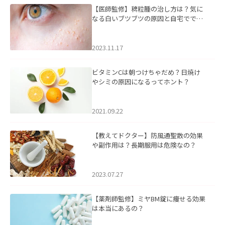
【医師監修】稗粒腫の治し方は？気に
なる白いブツブツの原因と自宅ででき
るケアについて
2023.11.17
ビタミンCは朝つけちゃだめ？日焼け
やシミの原因になるってホント？
2021.09.22
【教えてドクター】防風通聖散の効果
や副作用は？長期服用は危険なの？
2023.07.27
【薬剤師監修】ミヤBM錠に痩せる効果
は本当にあるの？