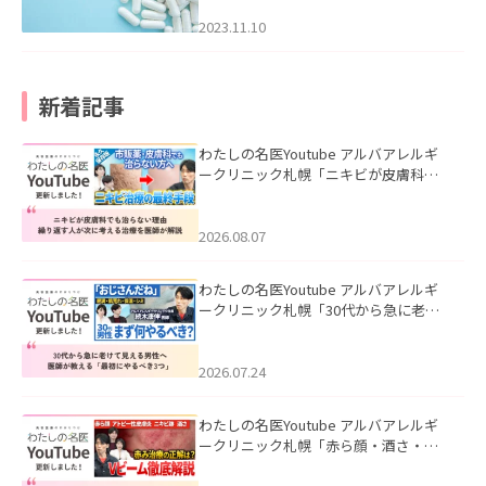
2023.11.10
新着記事
わたしの名医Youtube アルバアレルギ
ークリニック札幌「ニキビが皮膚科で
も治らない理由｜繰り返す人が次に考
える治療を医師が解説」を公開いたし
ました。
2026.08.07
わたしの名医Youtube アルバアレルギ
ークリニック札幌「30代から急に老け
て見える男性へ｜医師が教える「最初
にやるべき3つ」」を公開いたしまし
た。
2026.07.24
わたしの名医Youtube アルバアレルギ
ークリニック札幌「赤ら顔・酒さ・ニ
キビ跡にVビームは効く？向いている赤