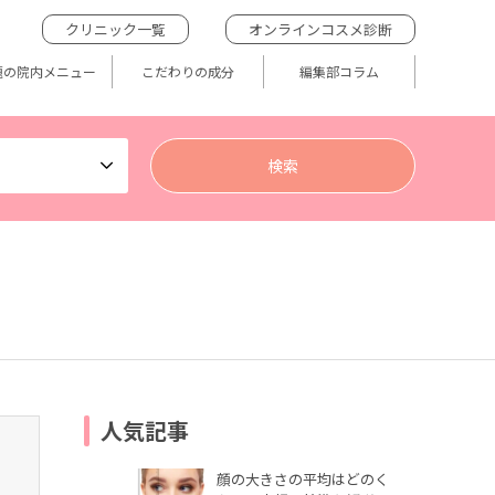
クリニック一覧
オンラインコスメ診断
題の院内メニュー
こだわりの成分
編集部コラム
人気記事
顔の大きさの平均はどのく