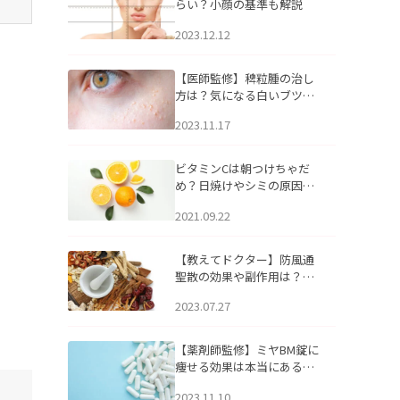
らい？小顔の基準も解説
2023.12.12
【医師監修】稗粒腫の治し
方は？気になる白いブツブ
ツの原因と自宅でできるケ
2023.11.17
アについて
ビタミンCは朝つけちゃだ
め？日焼けやシミの原因に
なるってホント？
2021.09.22
【教えてドクター】防風通
聖散の効果や副作用は？長
期服用は危険なの？
2023.07.27
【薬剤師監修】ミヤBM錠に
痩せる効果は本当にある
の？
2023.11.10