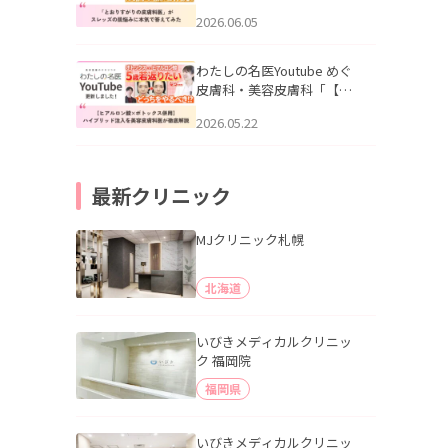
りすがりの皮膚科医”がスレ
2026.06.05
ッズの肌悩みに本気で答え
てみた」を公開いたしまし
た。
わたしの名医Youtube めぐ
皮膚科・美容皮膚科「【ヒ
アルロン酸×ボトックス併
2026.05.22
用】ハイブリッド注入を美
容皮膚科医が徹底解説」を
公開いたしました。
最新クリニック
MJクリニック札幌
北海道
いびきメディカルクリニッ
ク 福岡院
福岡県
いびきメディカルクリニッ