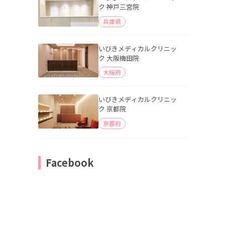
ク 神戸三宮院
兵庫県
いびきメディカルクリニッ
ク 大阪梅田院
大阪府
いびきメディカルクリニッ
ク 京都院
京都府
Facebook