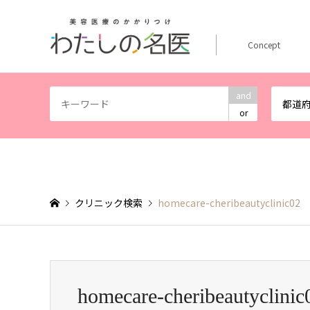
Concept
and
都道
or
クリニック検索
homecare-cheribeautyclinic02
homecare-cheribeautyclinic