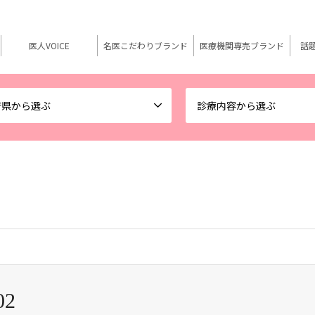
医人VOICE
名医こだわりブランド
医療機関専売ブランド
話
府県から選ぶ
診療内容から選ぶ
02