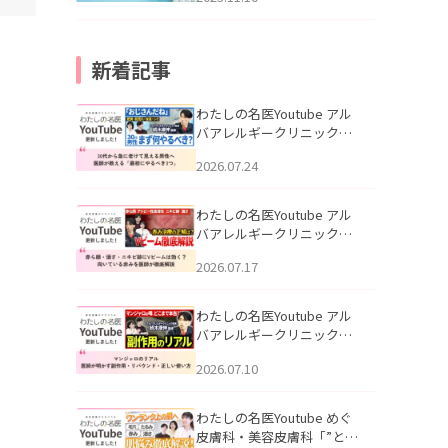
新着記事
わたしの名医Youtube アル
バアレルギークリニック札
幌「30代から急に老けて見
2026.07.24
える男性へ｜医師が教える
「最初にやるべき3つ」」を
公開いたしました。
わたしの名医Youtube アル
バアレルギークリニック札
幌「赤ら顔・酒さ・ニキビ
2026.07.17
跡にVビームは効く？向いて
いる赤みを医師が徹底解
説」を公開いたしました。
わたしの名医Youtube アル
バアレルギークリニック札
幌「マンジャロのリアル｜
2026.07.10
医師が明かす副作用・リバ
ウンド・正しい使い方」を
公開いたしました。
わたしの名医Youtube めぐ
皮膚科・美容皮膚科「”とお