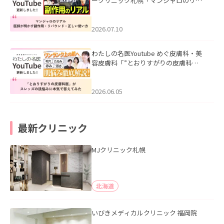
ークリニック札幌「マンジャロのリア
ル｜医師が明かす副作用・リバウン
ド・正しい使い方」を公開いたしまし
た。
2026.07.10
わたしの名医Youtube めぐ皮膚科・美
容皮膚科「”とおりすがりの皮膚科
医”がスレッズの肌悩みに本気で答えて
みた」を公開いたしました。
2026.06.05
最新クリニック
MJクリニック札幌
北海道
いびきメディカルクリニック 福岡院