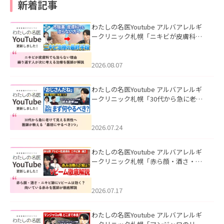
新着記事
わたしの名医Youtube アルバアレルギ
ークリニック札幌「ニキビが皮膚科で
も治らない理由｜繰り返す人が次に考
える治療を医師が解説」を公開いたし
ました。
2026.08.07
わたしの名医Youtube アルバアレルギ
ークリニック札幌「30代から急に老け
て見える男性へ｜医師が教える「最初
にやるべき3つ」」を公開いたしまし
た。
2026.07.24
わたしの名医Youtube アルバアレルギ
ークリニック札幌「赤ら顔・酒さ・ニ
キビ跡にVビームは効く？向いている赤
みを医師が徹底解説」を公開いたしま
した。
2026.07.17
わたしの名医Youtube アルバアレルギ