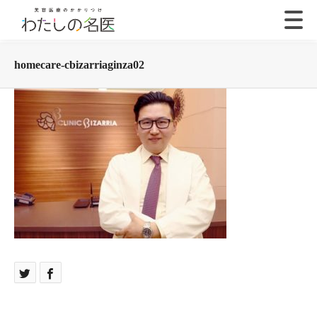
homecare-cbizarriaginza02